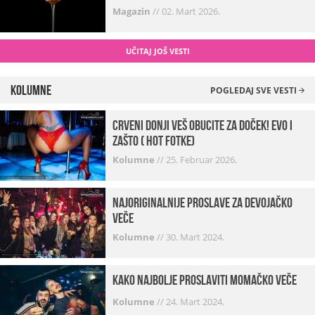
Magazin
//
02. Mart 2026.
UČITAJ JOŠ VESTI
Kolumne
POGLEDAJ SVE VESTI
Crveni donji veš obucite za doček! Evo i
zašto ( hot fotke)
Kolumne
//
25. Februar 2026.
Najoriginalnije proslave za devojačko
veče
Kolumne
//
30. Mart 2024.
Kako najbolje proslaviti momačko veče
Kolumne
//
24. Mart 2024.