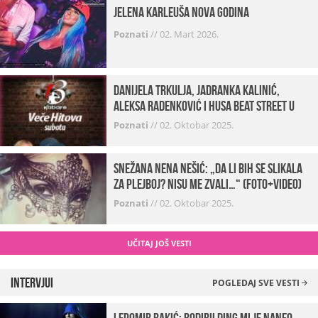
Jelena Karleuša Nova godina
Poznati
//
02. Mart 2026.
Danijela Trkulja, Jadranka Kalinić,
Aleksa Radenković i Husa Beat Street u
Kabareu 13
Poznati
//
02. Oktobar 2025.
Snežana Nena Nešić: „Da li bih se slikala
za Plejboj? Nisu me zvali…“ (FOTO+VIDEO)
Poznati
//
02. Oktobar 2025.
UČITAJ JOŠ VESTI
Intervjui
POGLEDAJ SVE VESTI