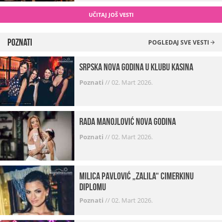
UČITAJ JOŠ VESTI
Poznati
POGLEDAJ SVE VESTI
Srpska Nova godina u klubu Kasina
Poznati
//
02. Mart 2026.
Rada Manojlović Nova godina
Poznati
//
02. Mart 2026.
Milica Pavlović „zalila“ cimerkinu
diplomu
Poznati
//
02. Mart 2026.