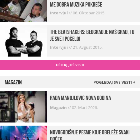
me dobra muzika pokreće
Intervjui
//
06. Oktobar 2015.
The Beatshakers: Beograd je naš grad, tu
je sve i počelo!
Intervjui
//
21. Avgust 2015.
UČITAJ JOŠ VESTI
Magazin
POGLEDAJ SVE VESTI
Rada Manojlović Nova godina
Magazin
//
02. Mart 2026.
Novogodišnje pesme koje obeleže svaki
Doček