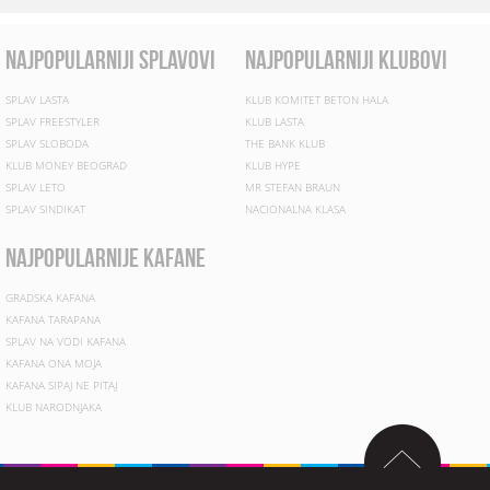
najpopularniji splavovi
najpopularniji klubovi
SPLAV LASTA
KLUB KOMITET BETON HALA
SPLAV FREESTYLER
KLUB LASTA
SPLAV SLOBODA
THE BANK KLUB
KLUB MONEY BEOGRAD
KLUB HYPE
SPLAV LETO
MR STEFAN BRAUN
SPLAV SINDIKAT
NACIONALNA KLASA
najpopularnije kafane
GRADSKA KAFANA
KAFANA TARAPANA
SPLAV NA VODI KAFANA
KAFANA ONA MOJA
KAFANA SIPAJ NE PITAJ
KLUB NARODNJAKA