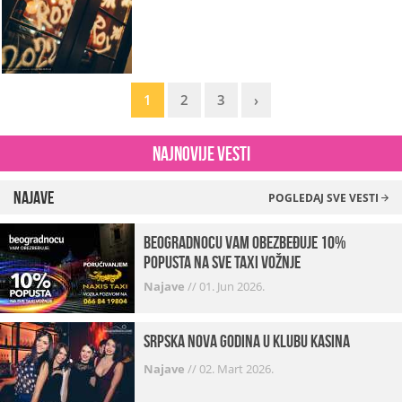
1
2
3
›
Najnovije vesti
Najave
POGLEDAJ SVE VESTI
beogradnocu vam obezbeđuje 10%
popusta na sve taxi vožnje
Najave
//
01. Jun 2026.
Srpska Nova godina u klubu Kasina
Najave
//
02. Mart 2026.