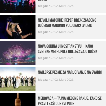
Magazin
//
02. Mart 2026.
Ne voli matorke: Reper Drejk zgađeno
dočekao Madonin poljubac! (VIDEO)
Magazin
//
02. Mart 2026.
Nova godina u inostranstvu – kako
svetske metropole obeležavaju doček
Magazin
//
02. Mart 2026.
Najlepše pesme za naručivanje na svadbi
Magazin
//
02. Mart 2026.
Medovača – tajna medene rakije, kako se
pravi i zašto je svi vole