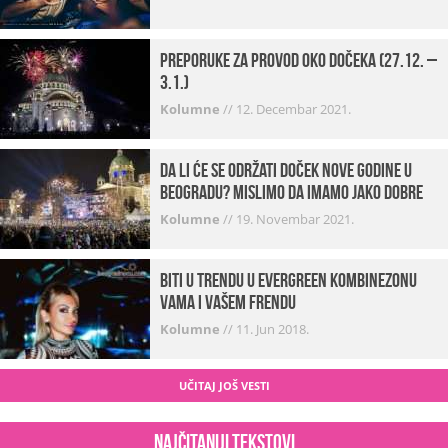
Preporuke za provod oko dočeka (27.12. –
3.1.)
Kolumne
//
12. Decembar 2021.
Da li će se održati doček Nove godine u
Beogradu? Mislimo da imamo jako DOBRE
VESTI!
Kolumne
//
19. Novembar 2021.
Biti u trendu u Evergreen kombinezonu
vama i vašem frendu
Kolumne
//
11. Jun 2018.
UČITAJ JOŠ VESTI
Najčitaniji tekstovi