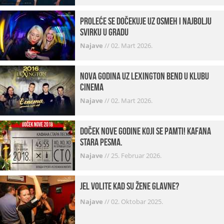
Proleće se dočekuje uz osmeh i najbolju
svirku u gradu
Najave
//
02. Mart 2026.
Nova godina uz Lexington bend u klubu
Cinema
Najave
//
02. Mart 2026.
Doček Nove godine koji se pamti! Kafana
Stara pesma.
Najave
//
25. Februar 2026.
Jel volite kad su žene glavne?
Najave
//
02. Oktobar 2025.