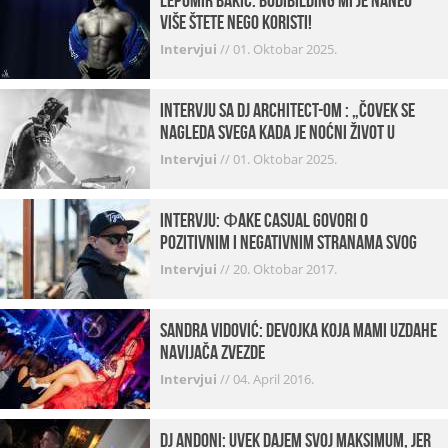
Lepomir Bakić: Bodibilding mi je naneo
više štete nego koristi!
Intervjui
//
01. Oktobar 2025.
Intervju sa DJ Architect-om : „Čovek se
nagleda svega kada je noćni život u
pitanju. U klubovima najmanje vidim
Intervjui
//
01. Oktobar 2025.
provod“
INTERVJU: Фake Casual govori o
pozitivnim i negativnim stranama svog
posla, počecima, omiljenim mestima …
Intervjui
//
20. Oktobar 2017.
Sandra Vidović: devojka koja mami uzdahe
navijača Zvezde
Intervjui
//
04. April 2016.
Dj Andoni: Uvek dajem svoj maksimum, jer