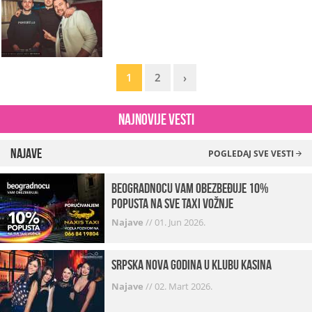
1
2
›
Najnovije vesti
Najave
POGLEDAJ SVE VESTI
beogradnocu vam obezbeđuje 10%
popusta na sve taxi vožnje
Najave
//
01. Jun 2026.
Srpska Nova godina u klubu Kasina
Najave
//
02. Mart 2026.