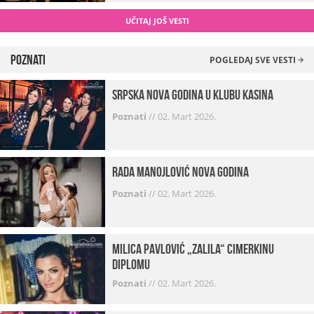
UČITAJ JOŠ VESTI
Poznati
POGLEDAJ SVE VESTI
Srpska Nova godina u klubu Kasina
Poznati
//
02. Mart 2026.
Rada Manojlović Nova godina
Poznati
//
02. Mart 2026.
Milica Pavlović „zalila“ cimerkinu
diplomu
Poznati
//
02. Mart 2026.