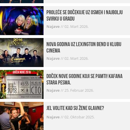
Proleće se dočekuje uz osmeh i najbolju
svirku u gradu
Najave
//
02. Mart 2026.
Nova godina uz Lexington bend u klubu
Cinema
Najave
//
02. Mart 2026.
Doček Nove godine koji se pamti! Kafana
Stara pesma.
Najave
//
25. Februar 2026.
Jel volite kad su žene glavne?
Najave
//
02. Oktobar 2025.