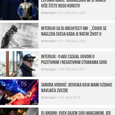
Lepomir Bakić: Bodibilding mi je naneo
više štete nego koristi!
Intervjui
//
01. Oktobar 2025.
Intervju sa DJ Architect-om : „Čovek se
nagleda svega kada je noćni život u
pitanju. U klubovima najmanje vidim
Intervjui
//
01. Oktobar 2025.
provod“
INTERVJU: Фake Casual govori o
pozitivnim i negativnim stranama svog
posla, počecima, omiljenim mestima …
Intervjui
//
20. Oktobar 2017.
Sandra Vidović: devojka koja mami uzdahe
navijača Zvezde
Intervjui
//
04. April 2016.
Dj Andoni: Uvek dajem svoj maksimum, jer