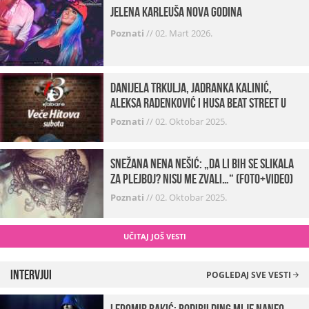
Jelena Karleuša Nova godina
Poznati
//
02. Mart 2026.
Danijela Trkulja, Jadranka Kalinić,
Aleksa Radenković i Husa Beat Street u
Kabareu 13
Poznati
//
02. Oktobar 2025.
Snežana Nena Nešić: „Da li bih se slikala
za Plejboj? Nisu me zvali…“ (FOTO+VIDEO)
Poznati
//
02. Oktobar 2025.
UČITAJ JOŠ VESTI
Intervjui
POGLEDAJ SVE VESTI