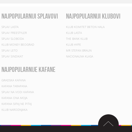
najpopularniji splavovi
najpopularniji klubovi
SPLAV LASTA
KLUB KOMITET BETON HALA
SPLAV FREESTYLER
KLUB LASTA
SPLAV SLOBODA
THE BANK KLUB
KLUB MONEY BEOGRAD
KLUB HYPE
SPLAV LETO
MR STEFAN BRAUN
SPLAV SINDIKAT
NACIONALNA KLASA
najpopularnije kafane
GRADSKA KAFANA
KAFANA TARAPANA
SPLAV NA VODI KAFANA
KAFANA ONA MOJA
KAFANA SIPAJ NE PITAJ
KLUB NARODNJAKA