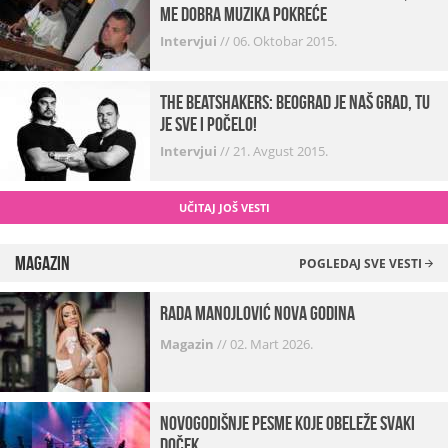
me dobra muzika pokreće
Intervjui
//
06. Oktobar 2015.
The Beatshakers: Beograd je naš grad, tu
je sve i počelo!
Intervjui
//
21. Avgust 2015.
UČITAJ JOŠ VESTI
Magazin
POGLEDAJ SVE VESTI
Rada Manojlović Nova godina
Magazin
//
02. Mart 2026.
Novogodišnje pesme koje obeleže svaki
Doček