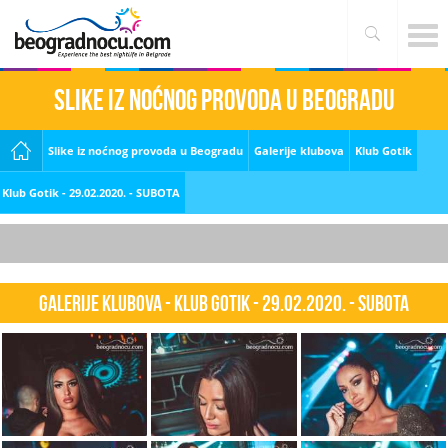
Slike iz noćnog provoda u Beogradu
Slike iz noćnog provoda u Beogradu
Galerije klubova
Klub Gotik
Klub Gotik - 29.02.2020. - SUBOTA
Galerije klubova - Klub Gotik - 29.02.2020. - SUBOTA