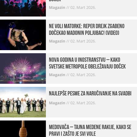
Magazin
//
02. Mart 2026.
Ne voli matorke: Reper Drejk zgađeno
dočekao Madonin poljubac! (VIDEO)
Magazin
//
02. Mart 2026.
Nova godina u inostranstvu – kako
svetske metropole obeležavaju doček
Magazin
//
02. Mart 2026.
Najlepše pesme za naručivanje na svadbi
Magazin
//
02. Mart 2026.
Medovača – tajna medene rakije, kako se
pravi i zašto je svi vole