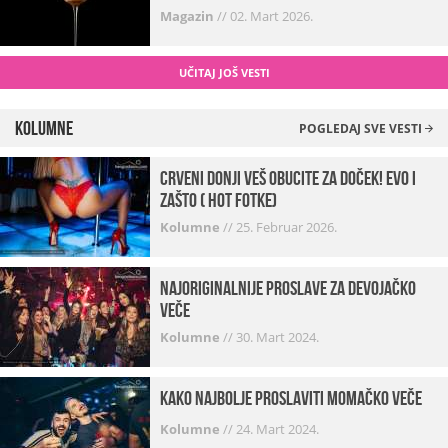
Magazin
//
02. Mart 2026.
UČITAJ JOŠ VESTI
Kolumne
POGLEDAJ SVE VESTI
Crveni donji veš obucite za doček! Evo i
zašto ( hot fotke)
Kolumne
//
25. Februar 2026.
Najoriginalnije proslave za devojačko
veče
Kolumne
//
30. Mart 2024.
Kako najbolje proslaviti momačko veče
Kolumne
//
24. Mart 2024.