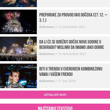
Preporuke za provod oko dočeka (27.12. –
3.1.)
Kolumne
//
12. Decembar 2021.
Da li će se održati doček Nove godine u
Beogradu? Mislimo da imamo jako DOBRE
VESTI!
Kolumne
//
19. Novembar 2021.
Biti u trendu u Evergreen kombinezonu
vama i vašem frendu
Kolumne
//
11. Jun 2018.
UČITAJ JOŠ VESTI
Najčitaniji tekstovi