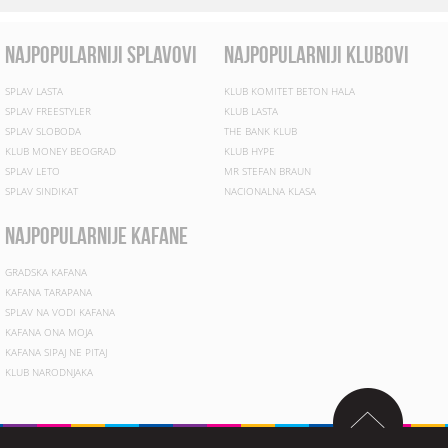
najpopularniji splavovi
najpopularniji klubovi
SPLAV LASTA
KLUB KOMITET BETON HALA
SPLAV FREESTYLER
KLUB LASTA
SPLAV SLOBODA
THE BANK KLUB
KLUB MONEY BEOGRAD
KLUB HYPE
SPLAV LETO
MR STEFAN BRAUN
SPLAV SINDIKAT
NACIONALNA KLASA
najpopularnije kafane
GRADSKA KAFANA
KAFANA TARAPANA
SPLAV NA VODI KAFANA
KAFANA ONA MOJA
KAFANA SIPAJ NE PITAJ
KLUB NARODNJAKA