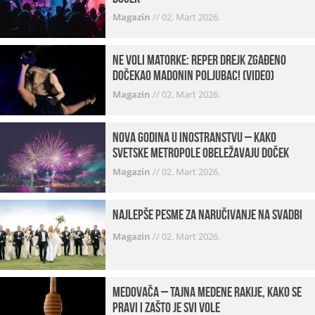
Magazin
//
02. Mart 2026.
Ne voli matorke: Reper Drejk zgađeno
dočekao Madonin poljubac! (VIDEO)
Magazin
//
02. Mart 2026.
Nova godina u inostranstvu – kako
svetske metropole obeležavaju doček
Magazin
//
02. Mart 2026.
Najlepše pesme za naručivanje na svadbi
Magazin
//
02. Mart 2026.
Medovača – tajna medene rakije, kako se
pravi i zašto je svi vole