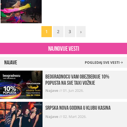
1
2
3
›
Najnovije vesti
Najave
POGLEDAJ SVE VESTI
beogradnocu vam obezbeđuje 10%
popusta na sve taxi vožnje
Najave
//
01. Jun 2026.
Srpska Nova godina u klubu Kasina
Najave
//
02. Mart 2026.