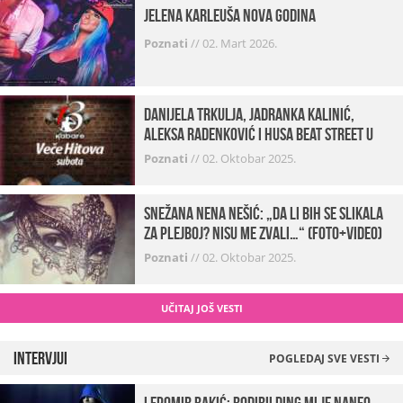
Jelena Karleuša Nova godina
Poznati
//
02. Mart 2026.
Danijela Trkulja, Jadranka Kalinić,
Aleksa Radenković i Husa Beat Street u
Kabareu 13
Poznati
//
02. Oktobar 2025.
Snežana Nena Nešić: „Da li bih se slikala
za Plejboj? Nisu me zvali…“ (FOTO+VIDEO)
Poznati
//
02. Oktobar 2025.
UČITAJ JOŠ VESTI
Intervjui
POGLEDAJ SVE VESTI