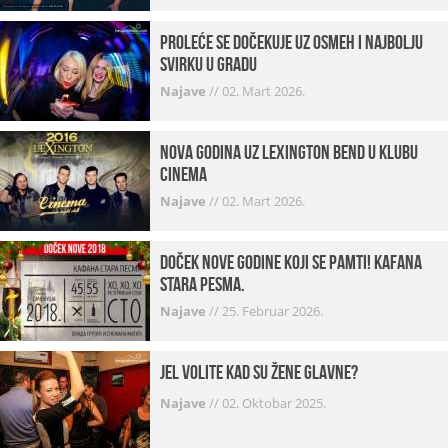
Proleće se dočekuje uz osmeh i najbolju
svirku u gradu
Najave
//
02. Mart 2026.
Nova godina uz Lexington bend u klubu
Cinema
Najave
//
02. Mart 2026.
Doček Nove godine koji se pamti! Kafana
Stara pesma.
Najave
//
25. Februar 2026.
Jel volite kad su žene glavne?
Najave
//
02. Oktobar 2025.