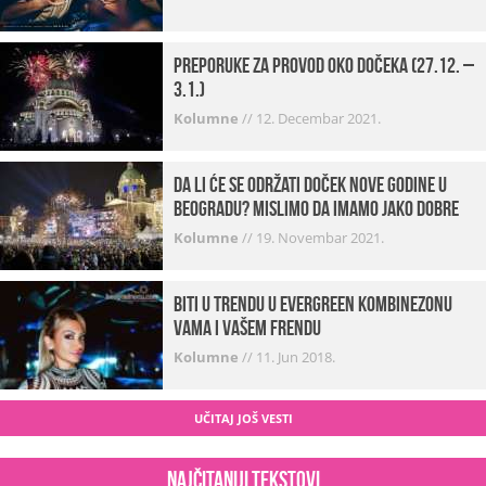
Preporuke za provod oko dočeka (27.12. –
3.1.)
Kolumne
//
12. Decembar 2021.
Da li će se održati doček Nove godine u
Beogradu? Mislimo da imamo jako DOBRE
VESTI!
Kolumne
//
19. Novembar 2021.
Biti u trendu u Evergreen kombinezonu
vama i vašem frendu
Kolumne
//
11. Jun 2018.
UČITAJ JOŠ VESTI
Najčitaniji tekstovi