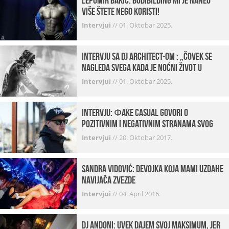
Lepomir Bakić: Bodibilding mi je naneo
više štete nego koristi!
Intervjui
//
01. Oktobar 2025.
Intervju sa DJ Architect-om : „Čovek se
nagleda svega kada je noćni život u
pitanju. U klubovima najmanje vidim
Intervjui
//
01. Oktobar 2025.
provod“
INTERVJU: Фake Casual govori o
pozitivnim i negativnim stranama svog
posla, počecima, omiljenim mestima …
Intervjui
//
20. Oktobar 2017.
Sandra Vidović: devojka koja mami uzdahe
navijača Zvezde
Intervjui
//
04. April 2016.
Dj Andoni: Uvek dajem svoj maksimum, jer