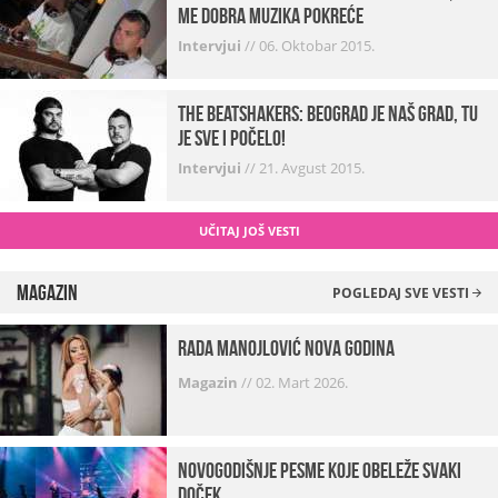
me dobra muzika pokreće
Intervjui
//
06. Oktobar 2015.
The Beatshakers: Beograd je naš grad, tu
je sve i počelo!
Intervjui
//
21. Avgust 2015.
UČITAJ JOŠ VESTI
Magazin
POGLEDAJ SVE VESTI
Rada Manojlović Nova godina
Magazin
//
02. Mart 2026.
Novogodišnje pesme koje obeleže svaki
Doček