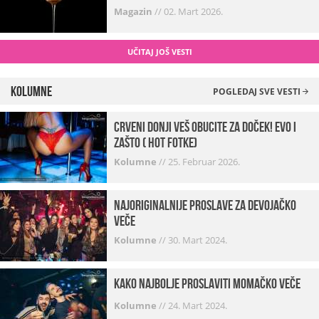
Magazin
//
02. Mart 2026.
UČITAJ JOŠ VESTI
Kolumne
POGLEDAJ SVE VESTI
Crveni donji veš obucite za doček! Evo i
zašto ( hot fotke)
Kolumne
//
25. Februar 2026.
Najoriginalnije proslave za devojačko
veče
Kolumne
//
30. Mart 2024.
Kako najbolje proslaviti momačko veče
Kolumne
//
24. Mart 2024.