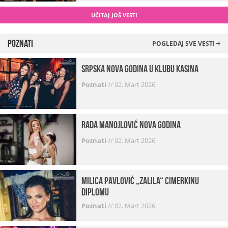
UČITAJ JOŠ VESTI
Poznati
POGLEDAJ SVE VESTI
Srpska Nova godina u klubu Kasina
Poznati
//
02. Mart 2026.
Rada Manojlović Nova godina
Poznati
//
02. Mart 2026.
Milica Pavlović „zalila“ cimerkinu
diplomu
Poznati
//
02. Mart 2026.