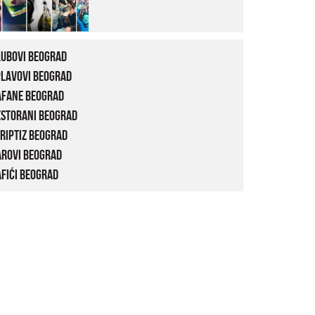
lubovi Beograd
plavovi Beograd
afane Beograd
estorani Beograd
riptiz Beograd
arovi Beograd
fići Beograd