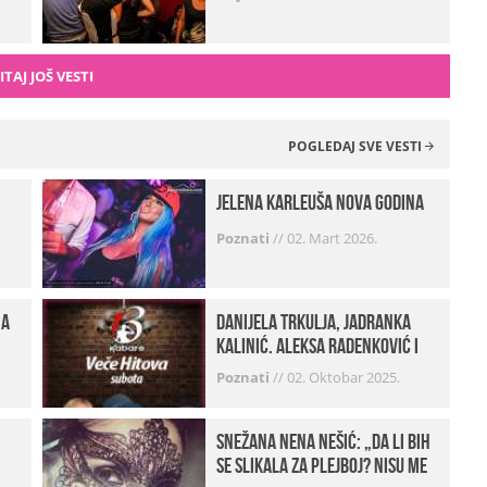
ITAJ JOŠ VESTI
POGLEDAJ SVE VESTI
Jelena Karleuša Nova godina
Poznati
//
02. Mart 2026.
na
Danijela Trkulja, Jadranka
Kalinić, Aleksa Radenković i
Husa Beat Street u Kabareu 13
Poznati
//
02. Oktobar 2025.
Snežana Nena Nešić: „Da li bih
se slikala za Plejboj? Nisu me