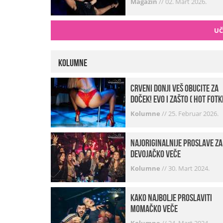
Magazin
//
02. Mart 2026.
UČ
Kolumne
Crveni donji veš obucite za
doček! Evo i zašto ( hot fotk
Kolumne
//
25. Februar 2026.
Najoriginalnije proslave za
devojačko veče
Kolumne
//
30. Mart 2024.
Kako najbolje proslaviti
momačko veče