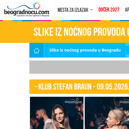
DOČEK 2027
AP
MESTA ZA IZLAZAK
Slike iz noćnog provoda
Slike iz noćnog provoda u Beogradu
- Klub Stefan Braun - 09.05.2026.