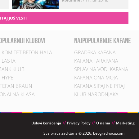
Kolumne
//
11. Jun 2018.
ITAJ JOŠ VESTI
opularniji klubovi
najpopularnije kafane
 KOMITET BETON HALA
GRADSKA KAFANA
 LASTA
KAFANA TARAPANA
BANK KLUB
SPLAV NA VODI KAFANA
 HYPE
KAFANA ONA MOJA
TEFAN BRAUN
KAFANA SIPAJ NE PITAJ
ONALNA KLASA
KLUB NARODNJAKA
Uslovi korišćenja
Privacy Policy
O nama
Marketing
Sva prava zadržana © 2026. beogradnocu.com