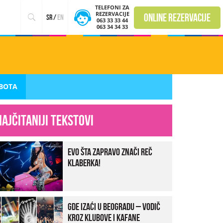
TELEFONI ZA
REZERVACIJE
online rezervacije
sr
/
en
063 33 33 44
063 34 34 33
UBOTA
Najčitaniji tekstovi
Evo šta zapravo znači reč
klaberka!
Gde izaći u Beogradu – vodič
kroz klubove i kafane