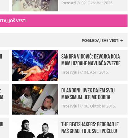
zvali…“ (FOTO+VIDEO)
Poznati
//
02. Oktobar 2025.
ITAJ JOŠ VESTI
POGLEDAJ SVE VESTI
mi
Sandra Vidović: devojka koja
mami uzdahe navijača Zvezde
Intervjui
//
04. April 2016.
:
Dj Andoni: Uvek dajem svoj
da
maksimum, jer me dobra
muzika pokreće
Intervjui
//
06. Oktobar 2015.
ri
The Beatshakers: Beograd je
naš grad, tu je sve i počelo!