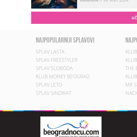
Kolumne
//
24. Mart 2024.
UČ
najpopularniji splavovi
najp
SPLAV LASTA
KLUB
SPLAV FREESTYLER
KLUB
SPLAV SLOBODA
THE 
KLUB MONEY BEOGRAD
KLUB
SPLAV LETO
MR S
SPLAV SINDIKAT
NACI