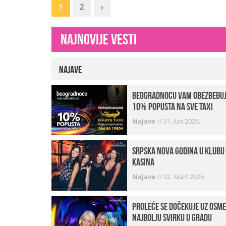
1
2
›
Najnovije vesti
Najave
beogradnocu vam obezbeđu
10% popusta na sve taxi
vožnje
Najave
//
01. Jun 2026.
Srpska Nova godina u klubu
Kasina
Najave
//
02. Mart 2026.
Proleće se dočekuje uz osme
najbolju svirku u gradu