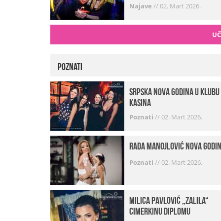
Najave
//
02. Mart 2026.
UČ
Poznati
Srpska Nova godina u klubu
Kasina
Poznati
//
02. Mart 2026.
Rada Manojlović Nova godi
Poznati
//
02. Mart 2026.
Milica Pavlović „zalila“
cimerkinu diplomu