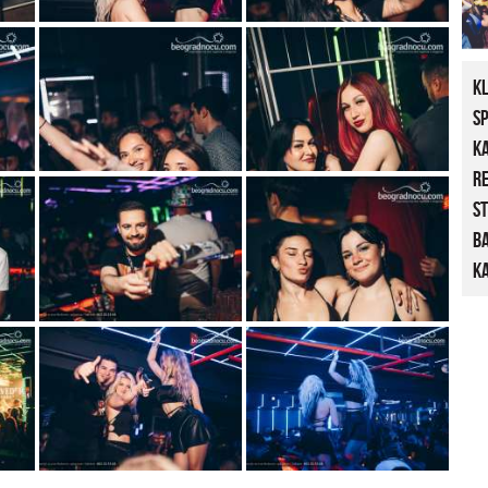
K
S
K
R
St
B
Ka