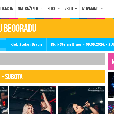
LIKACIJA
NAJTRAŽENIJE
SLIKE
VESTI
IZDVAJAMO
 u Beogradu
Klub Stefan Braun
Klub Stefan Braun - 09.05.2026. - S
 - SUBOTA