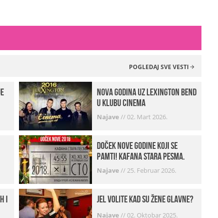
POGLEDAJ SVE VESTI
je
Nova godina uz Lexington bend
u klubu Cinema
Najave
//
02. Mart 2026.
Doček Nove godine koji se
pamti! Kafana Stara pesma.
Najave
//
25. Februar 2026.
h i
Jel volite kad su žene glavne?
Najave
//
02. Oktobar 2025.