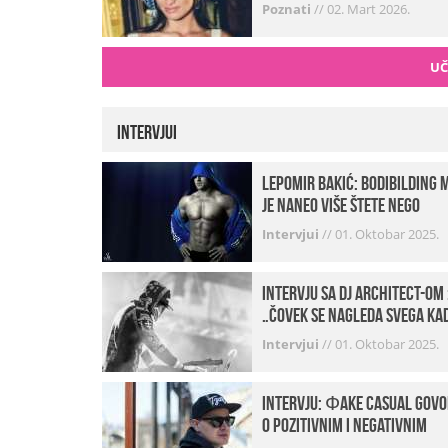
Poznati
//
02. Mart 2026.
UČ
Intervjui
Lepomir Bakić: Bodibilding 
je naneo više štete nego
koristi!
Intervjui
//
01. Oktobar 2025.
Intervju sa DJ Architect-om 
„Čovek se nagleda svega ka
je noćni život u pitanju. U
Intervjui
//
01. Oktobar 2025.
klubovima najmanje vidim
provod“
INTERVJU: Фake Casual govo
o pozitivnim i negativnim
stranama svog posla,