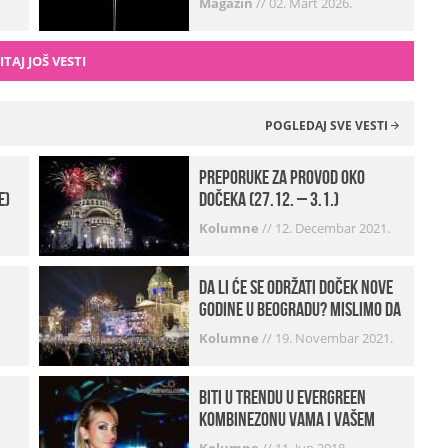
Magazin
//
02. Mart 2026.
ITAJ JOŠ VESTI
POGLEDAJ SVE VESTI
Preporuke za provod oko
e)
dočeka (27.12. – 3.1.)
Kolumne
//
12. Decembar 2021.
Da li će se održati doček Nove
godine u Beogradu? Mislimo da
imamo jako DOBRE VESTI!
Kolumne
//
19. Novembar 2021.
Biti u trendu u Evergreen
kombinezonu vama i vašem
frendu