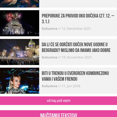
Preporuke za provod oko dočeka (27.12. –
3.1.)
Kolumne
//
12. Decembar 2021.
Da li će se održati doček Nove godine u
Beogradu? Mislimo da imamo jako DOBRE
VESTI!
Kolumne
//
19. Novembar 2021.
Biti u trendu u Evergreen kombinezonu
vama i vašem frendu
Kolumne
//
11. Jun 2018.
UČITAJ JOŠ VESTI
Najčitaniji tekstovi