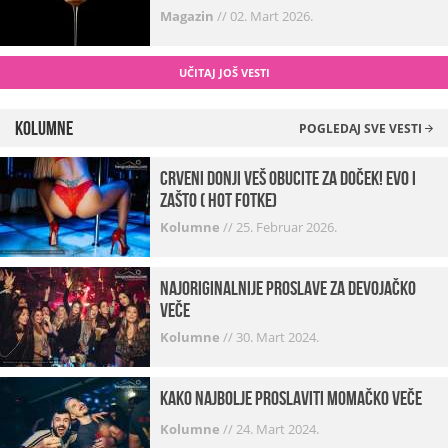
Magazin
//
02. Mart 2026.
UČITAJ JOŠ VESTI
Kolumne
POGLEDAJ SVE VESTI
Crveni donji veš obucite za doček! Evo i
zašto ( hot fotke)
Kolumne
//
25. Februar 2026.
Najoriginalnije proslave za devojačko
veče
Kolumne
//
30. Mart 2024.
Kako najbolje proslaviti momačko veče
Kolumne
//
24. Mart 2024.