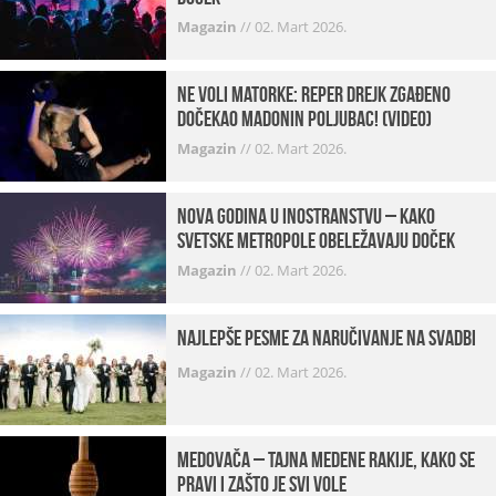
Magazin
//
02. Mart 2026.
Ne voli matorke: Reper Drejk zgađeno
dočekao Madonin poljubac! (VIDEO)
Magazin
//
02. Mart 2026.
Nova godina u inostranstvu – kako
svetske metropole obeležavaju doček
Magazin
//
02. Mart 2026.
Najlepše pesme za naručivanje na svadbi
Magazin
//
02. Mart 2026.
Medovača – tajna medene rakije, kako se
pravi i zašto je svi vole