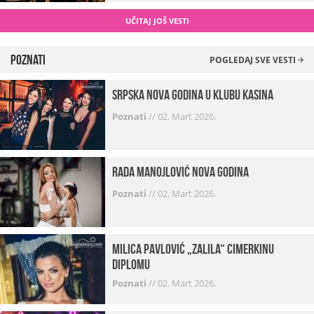
UČITAJ JOŠ VESTI
Poznati
POGLEDAJ SVE VESTI
Srpska Nova godina u klubu Kasina
Poznati
//
02. Mart 2026.
Rada Manojlović Nova godina
Poznati
//
02. Mart 2026.
Milica Pavlović „zalila“ cimerkinu
diplomu
Poznati
//
02. Mart 2026.