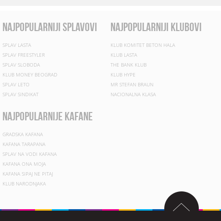
najpopularniji splavovi
najpopularniji klubovi
SPLAV LASTA
KLUB KOMITET BETON HALA
SPLAV FREESTYLER
KLUB LASTA
SPLAV SLOBODA
THE BANK KLUB
KLUB MONEY BEOGRAD
KLUB HYPE
SPLAV LETO
MR STEFAN BRAUN
SPLAV SINDIKAT
NACIONALNA KLASA
najpopularnije kafane
GRADSKA KAFANA
KAFANA TARAPANA
SPLAV NA VODI KAFANA
KAFANA ONA MOJA
KAFANA SIPAJ NE PITAJ
KLUB NARODNJAKA