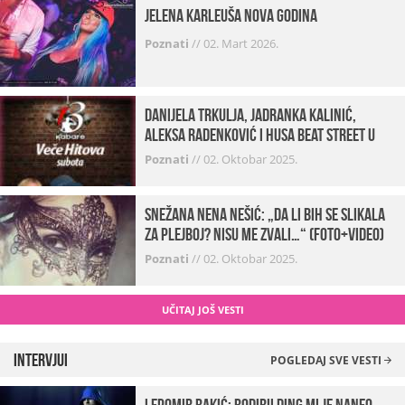
Jelena Karleuša Nova godina
Poznati
//
02. Mart 2026.
Danijela Trkulja, Jadranka Kalinić,
Aleksa Radenković i Husa Beat Street u
Kabareu 13
Poznati
//
02. Oktobar 2025.
Snežana Nena Nešić: „Da li bih se slikala
za Plejboj? Nisu me zvali…“ (FOTO+VIDEO)
Poznati
//
02. Oktobar 2025.
UČITAJ JOŠ VESTI
Intervjui
POGLEDAJ SVE VESTI