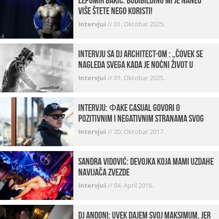
Lepomir Bakić: Bodibilding mi je naneo
više štete nego koristi!
Intervjui
//
01. Oktobar 2025.
Intervju sa DJ Architect-om : „Čovek se
nagleda svega kada je noćni život u
pitanju. U klubovima najmanje vidim
Intervjui
//
01. Oktobar 2025.
provod“
INTERVJU: Фake Casual govori o
pozitivnim i negativnim stranama svog
posla, počecima, omiljenim mestima …
Intervjui
//
20. Oktobar 2017.
Sandra Vidović: devojka koja mami uzdahe
navijača Zvezde
Intervjui
//
04. April 2016.
Dj Andoni: Uvek dajem svoj maksimum, jer