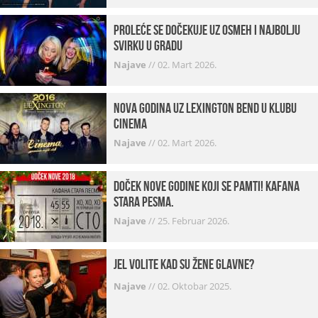
Proleće se dočekuje uz osmeh i najbolju
svirku u gradu
Najave
//
02. Mart 2026.
Nova godina uz Lexington bend u klubu
Cinema
Najave
//
02. Mart 2026.
Doček Nove godine koji se pamti! Kafana
Stara pesma.
Najave
//
25. Februar 2026.
Jel volite kad su žene glavne?
Najave
//
02. Oktobar 2025.