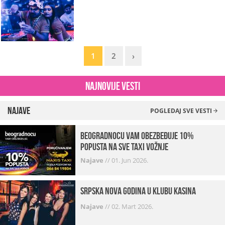
1
2
›
Najnovije vesti
Najave
POGLEDAJ SVE VESTI
beogradnocu vam obezbeđuje 10%
popusta na sve taxi vožnje
Najave
//
01. Jun 2026.
Srpska Nova godina u klubu Kasina
Najave
//
02. Mart 2026.