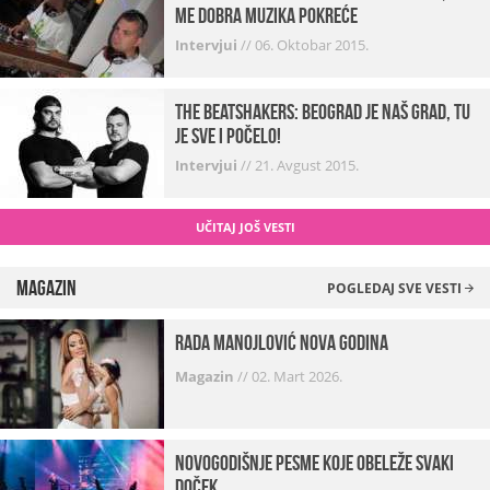
me dobra muzika pokreće
Intervjui
//
06. Oktobar 2015.
The Beatshakers: Beograd je naš grad, tu
je sve i počelo!
Intervjui
//
21. Avgust 2015.
UČITAJ JOŠ VESTI
Magazin
POGLEDAJ SVE VESTI
Rada Manojlović Nova godina
Magazin
//
02. Mart 2026.
Novogodišnje pesme koje obeleže svaki
Doček