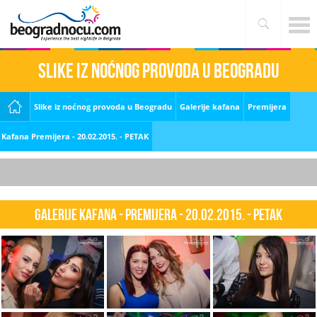
Slike iz noćnog provoda u Beogradu
Slike iz noćnog provoda u Beogradu
Galerije kafana
Premijera
Kafana Premijera - 20.02.2015. - PETAK
Galerije kafana - Premijera - 20.02.2015. - PETAK