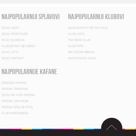
najpopularniji splavovi
najpopularniji klubovi
SPLAV LASTA
KLUB KOMITET BETON HALA
SPLAV FREESTYLER
KLUB LASTA
SPLAV SLOBODA
THE BANK KLUB
KLUB MONEY BEOGRAD
KLUB HYPE
SPLAV LETO
MR STEFAN BRAUN
SPLAV SINDIKAT
NACIONALNA KLASA
najpopularnije kafane
GRADSKA KAFANA
KAFANA TARAPANA
SPLAV NA VODI KAFANA
KAFANA ONA MOJA
KAFANA SIPAJ NE PITAJ
KLUB NARODNJAKA