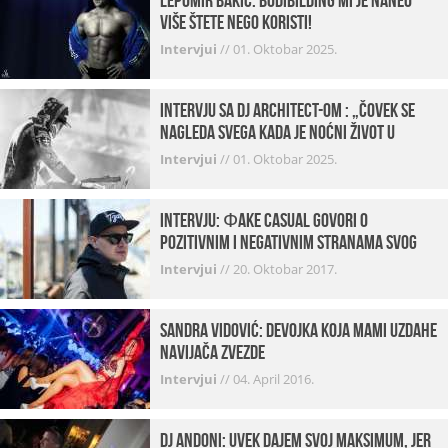
Lepomir Bakić: Bodibilding mi je naneo
više štete nego koristi!
Intervjui
//
01. Oktobar 2025.
Intervju sa DJ Architect-om : „Čovek se
nagleda svega kada je noćni život u
pitanju. U klubovima najmanje vidim
Intervjui
//
01. Oktobar 2025.
provod“
INTERVJU: Фake Casual govori o
pozitivnim i negativnim stranama svog
posla, počecima, omiljenim mestima …
Intervjui
//
20. Oktobar 2017.
Sandra Vidović: devojka koja mami uzdahe
navijača Zvezde
Intervjui
//
04. April 2016.
Dj Andoni: Uvek dajem svoj maksimum, jer