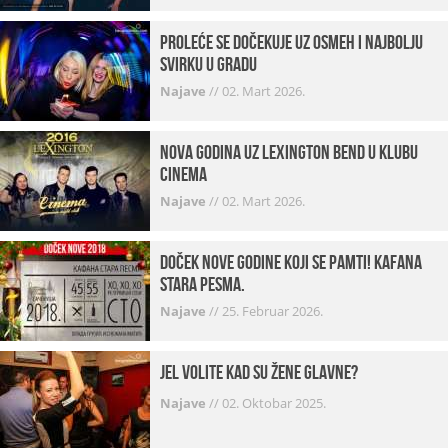
Proleće se dočekuje uz osmeh i najbolju
svirku u gradu
Najave
//
02. Mart 2026.
Nova godina uz Lexington bend u klubu
Cinema
Najave
//
02. Mart 2026.
Doček Nove godine koji se pamti! Kafana
Stara pesma.
Najave
//
25. Februar 2026.
Jel volite kad su žene glavne?
Najave
//
02. Oktobar 2025.