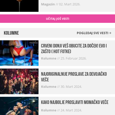
Magazin
//
02. Mart 2026.
UČITAJ JOŠ VESTI
Kolumne
POGLEDAJ SVE VESTI
Crveni donji veš obucite za doček! Evo i
zašto ( hot fotke)
Kolumne
//
25. Februar 2026.
Najoriginalnije proslave za devojačko
veče
Kolumne
//
30. Mart 2024.
Kako najbolje proslaviti momačko veče
Kolumne
//
24. Mart 2024.