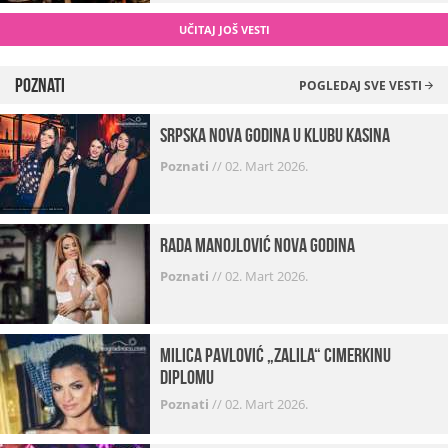
UČITAJ JOŠ VESTI
Poznati
POGLEDAJ SVE VESTI
Srpska Nova godina u klubu Kasina
Poznati
//
02. Mart 2026.
Rada Manojlović Nova godina
Poznati
//
02. Mart 2026.
Milica Pavlović „zalila“ cimerkinu
diplomu
Poznati
//
02. Mart 2026.