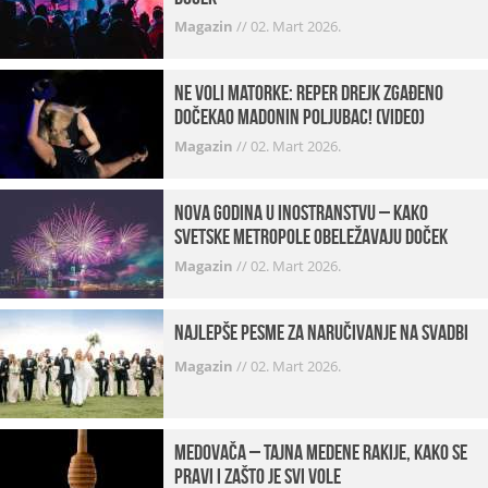
Magazin
//
02. Mart 2026.
Ne voli matorke: Reper Drejk zgađeno
dočekao Madonin poljubac! (VIDEO)
Magazin
//
02. Mart 2026.
Nova godina u inostranstvu – kako
svetske metropole obeležavaju doček
Magazin
//
02. Mart 2026.
Najlepše pesme za naručivanje na svadbi
Magazin
//
02. Mart 2026.
Medovača – tajna medene rakije, kako se
pravi i zašto je svi vole