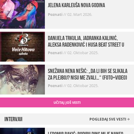
Jelena Karleuša Nova godina
Poznati
//
02. Mart 2026.
Danijela Trkulja, Jadranka Kalinić,
Aleksa Radenković i Husa Beat Street u
Kabareu 13
Poznati
//
02. Oktobar 2025.
Snežana Nena Nešić: „Da li bih se slikala
za Plejboj? Nisu me zvali…“ (FOTO+VIDEO)
Poznati
//
02. Oktobar 2025.
UČITAJ JOŠ VESTI
Intervjui
POGLEDAJ SVE VESTI