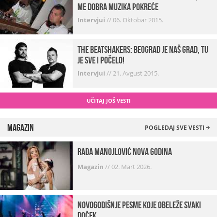
me dobra muzika pokreće
Intervjui
//
06. Oktobar 2015.
The Beatshakers: Beograd je naš grad, tu
je sve i počelo!
Intervjui
//
21. Avgust 2015.
UČITAJ JOŠ VESTI
Magazin
POGLEDAJ SVE VESTI
Rada Manojlović Nova godina
Magazin
//
02. Mart 2026.
Novogodišnje pesme koje obeleže svaki
Doček