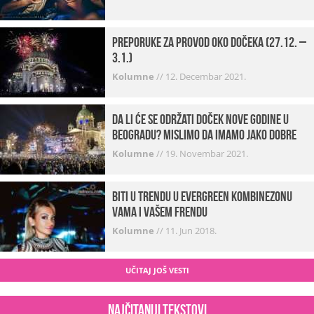
Preporuke za provod oko dočeka (27.12. –
3.1.)
Kolumne
//
12. Decembar 2021.
Da li će se održati doček Nove godine u
Beogradu? Mislimo da imamo jako DOBRE
VESTI!
Kolumne
//
19. Novembar 2021.
Biti u trendu u Evergreen kombinezonu
vama i vašem frendu
Kolumne
//
11. Jun 2018.
UČITAJ JOŠ VESTI
Najčitaniji tekstovi