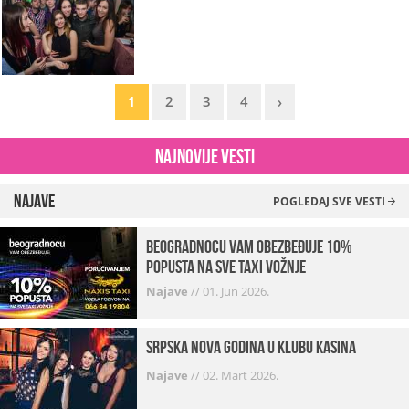
1
2
3
4
›
Najnovije vesti
Najave
POGLEDAJ SVE VESTI
beogradnocu vam obezbeđuje 10%
popusta na sve taxi vožnje
Najave
//
01. Jun 2026.
Srpska Nova godina u klubu Kasina
Najave
//
02. Mart 2026.