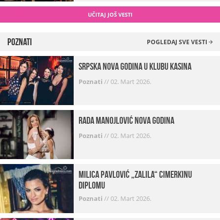
UČITAJ JOŠ VESTI
Poznati
POGLEDAJ SVE VESTI
Srpska Nova godina u klubu Kasina
Poznati
//
02. Mart 2026.
Rada Manojlović Nova godina
Poznati
//
02. Mart 2026.
Milica Pavlović „zalila“ cimerkinu
diplomu
Poznati
//
02. Mart 2026.