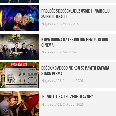
Proleće se dočekuje uz osmeh i najbolju
svirku u gradu
Najave
//
02. Mart 2026.
Nova godina uz Lexington bend u klubu
Cinema
Najave
//
02. Mart 2026.
Doček Nove godine koji se pamti! Kafana
Stara pesma.
Najave
//
25. Februar 2026.
Jel volite kad su žene glavne?
Najave
//
02. Oktobar 2025.