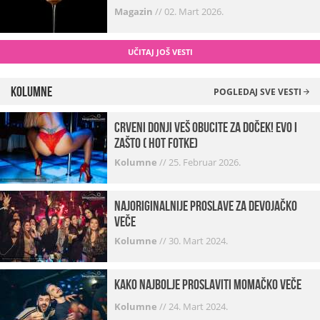
Magazin
//
02. Mart 2026.
UČITAJ JOŠ VESTI
Kolumne
POGLEDAJ SVE VESTI
Crveni donji veš obucite za doček! Evo i
zašto ( hot fotke)
Kolumne
//
25. Februar 2026.
Najoriginalnije proslave za devojačko
veče
Kolumne
//
30. Mart 2024.
Kako najbolje proslaviti momačko veče
Kolumne
//
24. Mart 2024.