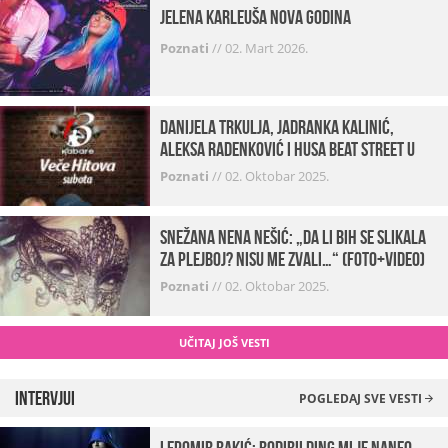
Jelena Karleuša Nova godina
Poznati
//
02. Mart 2026.
Danijela Trkulja, Jadranka Kalinić,
Aleksa Radenković i Husa Beat Street u
Kabareu 13
Poznati
//
02. Oktobar 2025.
Snežana Nena Nešić: „Da li bih se slikala
za Plejboj? Nisu me zvali…“ (FOTO+VIDEO)
Poznati
//
02. Oktobar 2025.
UČITAJ JOŠ VESTI
Intervjui
POGLEDAJ SVE VESTI