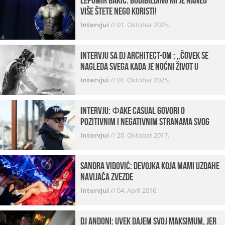
Lepomir Bakić: Bodibilding mi je naneo
više štete nego koristi!
Intervjui
//
01. Oktobar 2025.
Intervju sa DJ Architect-om : „Čovek se
nagleda svega kada je noćni život u
pitanju. U klubovima najmanje vidim
Intervjui
//
01. Oktobar 2025.
provod“
INTERVJU: Фake Casual govori o
pozitivnim i negativnim stranama svog
posla, počecima, omiljenim mestima …
Intervjui
//
20. Oktobar 2017.
Sandra Vidović: devojka koja mami uzdahe
navijača Zvezde
Intervjui
//
04. April 2016.
Dj Andoni: Uvek dajem svoj maksimum, jer