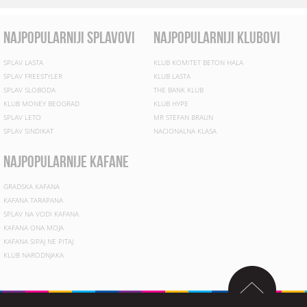
najpopularniji splavovi
najpopularniji klubovi
SPLAV LASTA
KLUB KOMITET BETON HALA
SPLAV FREESTYLER
KLUB LASTA
SPLAV SLOBODA
THE BANK KLUB
KLUB MONEY BEOGRAD
KLUB HYPE
SPLAV LETO
MR STEFAN BRAUN
SPLAV SINDIKAT
NACIONALNA KLASA
najpopularnije kafane
GRADSKA KAFANA
KAFANA TARAPANA
SPLAV NA VODI KAFANA
KAFANA ONA MOJA
KAFANA SIPAJ NE PITAJ
KLUB NARODNJAKA