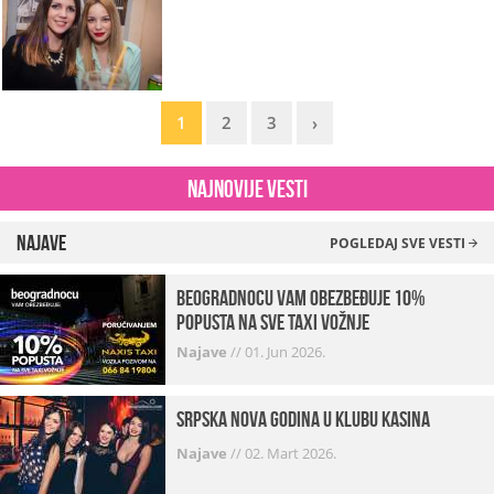
1
2
3
›
Najnovije vesti
Najave
POGLEDAJ SVE VESTI
beogradnocu vam obezbeđuje 10%
popusta na sve taxi vožnje
Najave
//
01. Jun 2026.
Srpska Nova godina u klubu Kasina
Najave
//
02. Mart 2026.