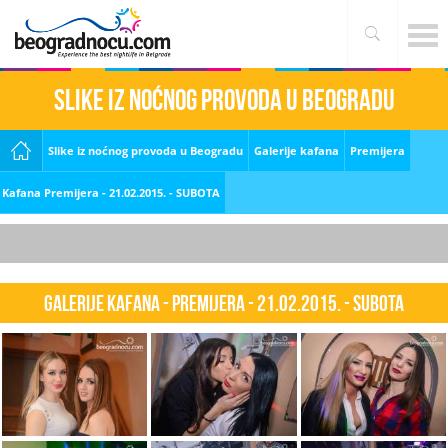
Slike iz noćnog provoda u Beogradu
Slike iz noćnog provoda u Beogradu
Galerije kafana
Premijera
Kafana Premijera - 21.02.2015. - SUBOTA
Galerije kafana - Premijera - 21.02.2015. - SUBOTA