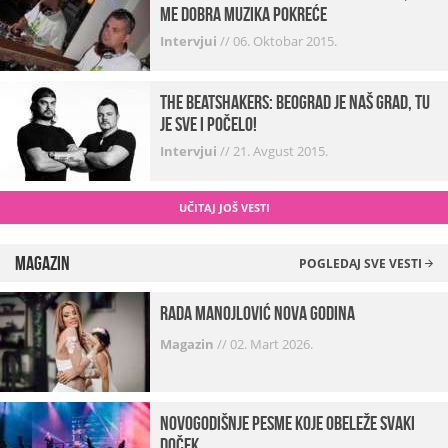
me dobra muzika pokreće
Intervjui
//
06. Oktobar 2015.
The Beatshakers: Beograd je naš grad, tu
je sve i počelo!
Intervjui
//
21. Avgust 2015.
UČITAJ JOŠ VESTI
Magazin
POGLEDAJ SVE VESTI
Rada Manojlović Nova godina
Magazin
//
02. Mart 2026.
Novogodišnje pesme koje obeleže svaki
Doček