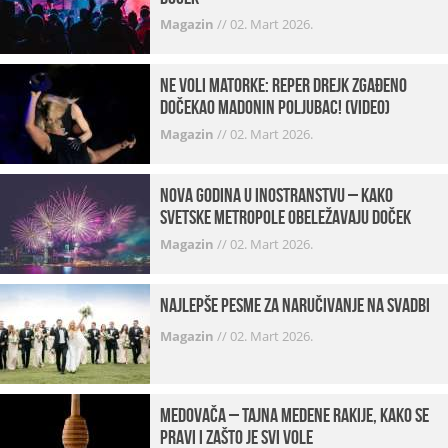
Magazin
//
02. Mart 2026.
Ne voli matorke: Reper Drejk zgađeno
dočekao Madonin poljubac! (VIDEO)
Magazin
//
02. Mart 2026.
Nova godina u inostranstvu – kako
svetske metropole obeležavaju doček
Magazin
//
02. Mart 2026.
Najlepše pesme za naručivanje na svadbi
Magazin
//
02. Mart 2026.
Medovača – tajna medene rakije, kako se
pravi i zašto je svi vole