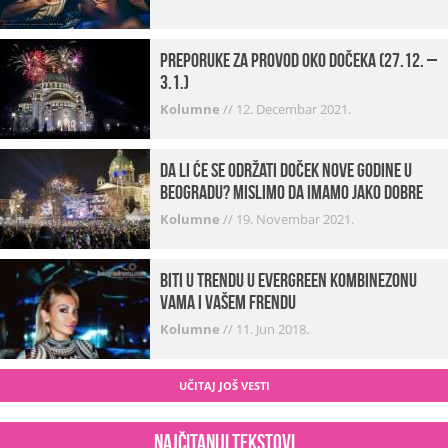
Preporuke za provod oko dočeka (27.12. –
3.1.)
Kolumne
//
12. Decembar 2021.
Da li će se održati doček Nove godine u
Beogradu? Mislimo da imamo jako DOBRE
VESTI!
Kolumne
//
19. Novembar 2021.
Biti u trendu u Evergreen kombinezonu
vama i vašem frendu
Kolumne
//
11. Jun 2018.
UČITAJ JOŠ VESTI
Najčitaniji tekstovi