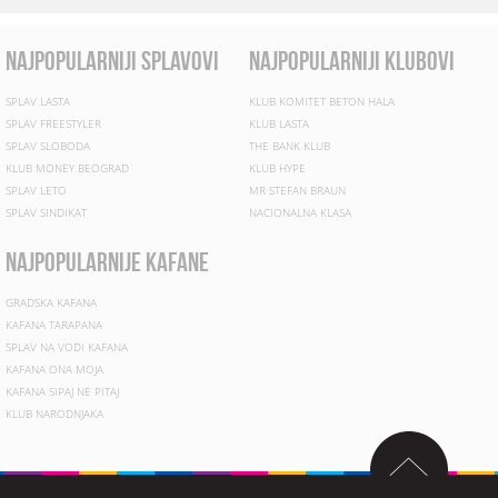
najpopularniji splavovi
najpopularniji klubovi
SPLAV LASTA
KLUB KOMITET BETON HALA
SPLAV FREESTYLER
KLUB LASTA
SPLAV SLOBODA
THE BANK KLUB
KLUB MONEY BEOGRAD
KLUB HYPE
SPLAV LETO
MR STEFAN BRAUN
SPLAV SINDIKAT
NACIONALNA KLASA
najpopularnije kafane
GRADSKA KAFANA
KAFANA TARAPANA
SPLAV NA VODI KAFANA
KAFANA ONA MOJA
KAFANA SIPAJ NE PITAJ
KLUB NARODNJAKA