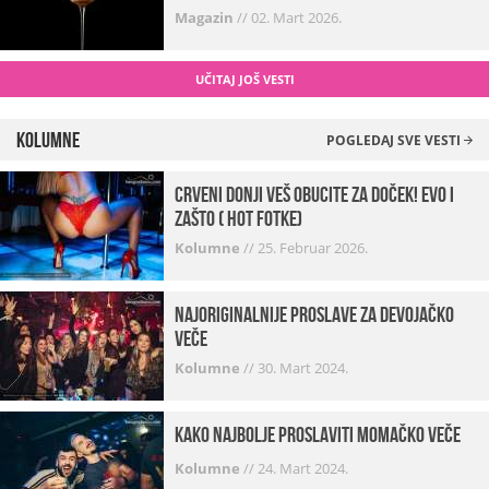
Magazin
//
02. Mart 2026.
UČITAJ JOŠ VESTI
Kolumne
POGLEDAJ SVE VESTI
Crveni donji veš obucite za doček! Evo i
zašto ( hot fotke)
Kolumne
//
25. Februar 2026.
Najoriginalnije proslave za devojačko
veče
Kolumne
//
30. Mart 2024.
Kako najbolje proslaviti momačko veče
Kolumne
//
24. Mart 2024.