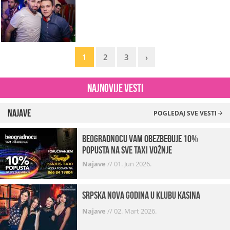
1
2
3
›
Najnovije vesti
Najave
POGLEDAJ SVE VESTI
beogradnocu vam obezbeđuje 10%
popusta na sve taxi vožnje
Najave
//
01. Jun 2026.
Srpska Nova godina u klubu Kasina
Najave
//
02. Mart 2026.