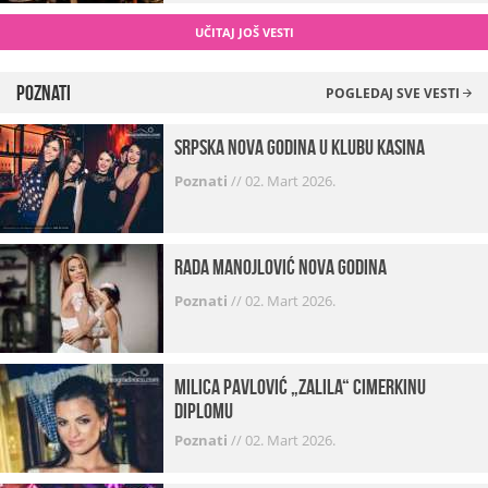
UČITAJ JOŠ VESTI
Poznati
POGLEDAJ SVE VESTI
Srpska Nova godina u klubu Kasina
Poznati
//
02. Mart 2026.
Rada Manojlović Nova godina
Poznati
//
02. Mart 2026.
Milica Pavlović „zalila“ cimerkinu
diplomu
Poznati
//
02. Mart 2026.