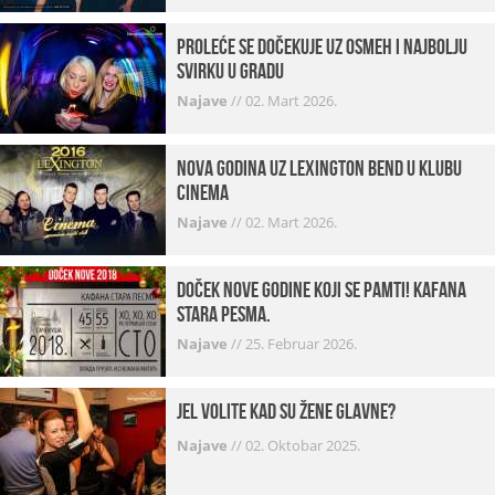
Proleće se dočekuje uz osmeh i najbolju
svirku u gradu
Najave
//
02. Mart 2026.
Nova godina uz Lexington bend u klubu
Cinema
Najave
//
02. Mart 2026.
Doček Nove godine koji se pamti! Kafana
Stara pesma.
Najave
//
25. Februar 2026.
Jel volite kad su žene glavne?
Najave
//
02. Oktobar 2025.