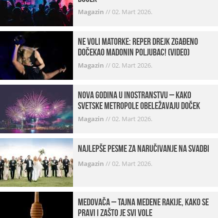
Magazin
//
02. Mart 2026.
Ne voli matorke: Reper Drejk zgađeno
dočekao Madonin poljubac! (VIDEO)
Magazin
//
02. Mart 2026.
Nova godina u inostranstvu – kako
svetske metropole obeležavaju doček
Magazin
//
02. Mart 2026.
Najlepše pesme za naručivanje na svadbi
Magazin
//
02. Mart 2026.
Medovača – tajna medene rakije, kako se
pravi i zašto je svi vole