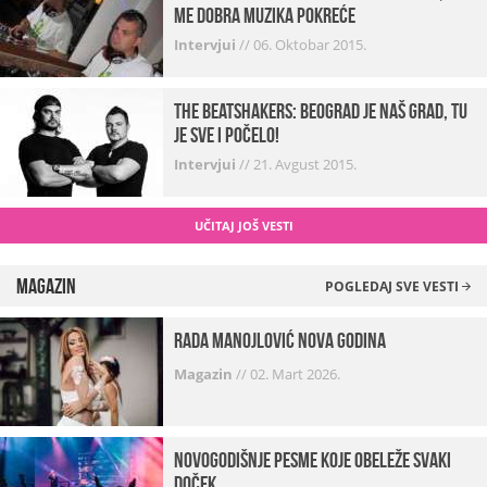
me dobra muzika pokreće
Intervjui
//
06. Oktobar 2015.
The Beatshakers: Beograd je naš grad, tu
je sve i počelo!
Intervjui
//
21. Avgust 2015.
UČITAJ JOŠ VESTI
Magazin
POGLEDAJ SVE VESTI
Rada Manojlović Nova godina
Magazin
//
02. Mart 2026.
Novogodišnje pesme koje obeleže svaki
Doček