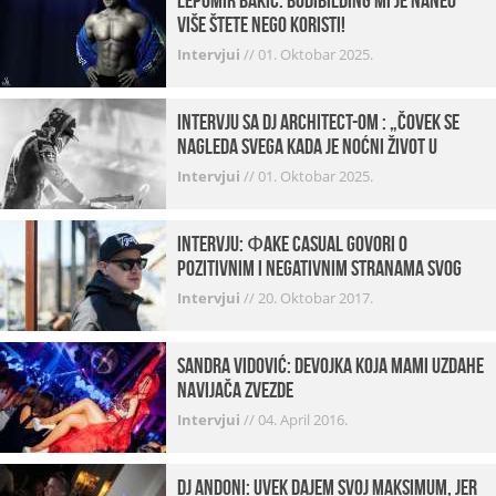
Lepomir Bakić: Bodibilding mi je naneo
više štete nego koristi!
Intervjui
//
01. Oktobar 2025.
Intervju sa DJ Architect-om : „Čovek se
nagleda svega kada je noćni život u
pitanju. U klubovima najmanje vidim
Intervjui
//
01. Oktobar 2025.
provod“
INTERVJU: Фake Casual govori o
pozitivnim i negativnim stranama svog
posla, počecima, omiljenim mestima …
Intervjui
//
20. Oktobar 2017.
Sandra Vidović: devojka koja mami uzdahe
navijača Zvezde
Intervjui
//
04. April 2016.
Dj Andoni: Uvek dajem svoj maksimum, jer