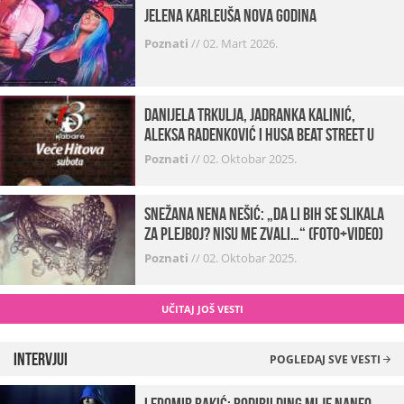
Jelena Karleuša Nova godina
Poznati
//
02. Mart 2026.
Danijela Trkulja, Jadranka Kalinić,
Aleksa Radenković i Husa Beat Street u
Kabareu 13
Poznati
//
02. Oktobar 2025.
Snežana Nena Nešić: „Da li bih se slikala
za Plejboj? Nisu me zvali…“ (FOTO+VIDEO)
Poznati
//
02. Oktobar 2025.
UČITAJ JOŠ VESTI
Intervjui
POGLEDAJ SVE VESTI