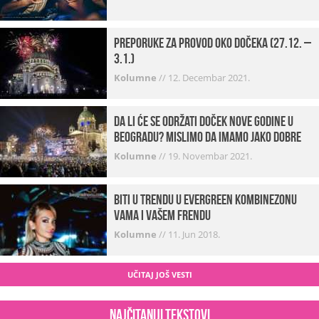
Preporuke za provod oko dočeka (27.12. –
3.1.)
Kolumne
//
12. Decembar 2021.
Da li će se održati doček Nove godine u
Beogradu? Mislimo da imamo jako DOBRE
VESTI!
Kolumne
//
19. Novembar 2021.
Biti u trendu u Evergreen kombinezonu
vama i vašem frendu
Kolumne
//
11. Jun 2018.
UČITAJ JOŠ VESTI
Najčitaniji tekstovi