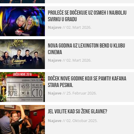
Proleće se dočekuje uz osmeh i najbolju
svirku u gradu
Najave
//
02. Mart 2026.
Nova godina uz Lexington bend u klubu
Cinema
Najave
//
02. Mart 2026.
Doček Nove godine koji se pamti! Kafana
Stara pesma.
Najave
//
25. Februar 2026.
Jel volite kad su žene glavne?
Najave
//
02. Oktobar 2025.