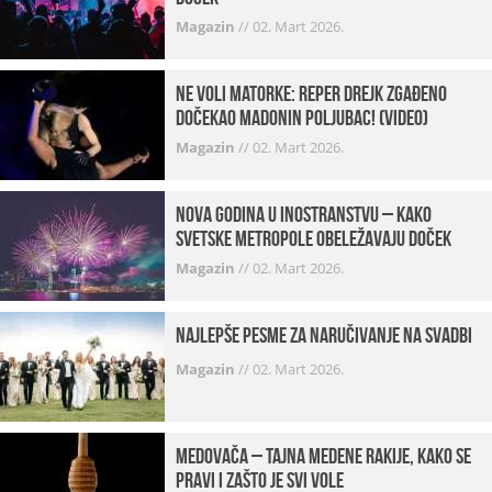
Magazin
//
02. Mart 2026.
Ne voli matorke: Reper Drejk zgađeno
dočekao Madonin poljubac! (VIDEO)
Magazin
//
02. Mart 2026.
Nova godina u inostranstvu – kako
svetske metropole obeležavaju doček
Magazin
//
02. Mart 2026.
Najlepše pesme za naručivanje na svadbi
Magazin
//
02. Mart 2026.
Medovača – tajna medene rakije, kako se
pravi i zašto je svi vole