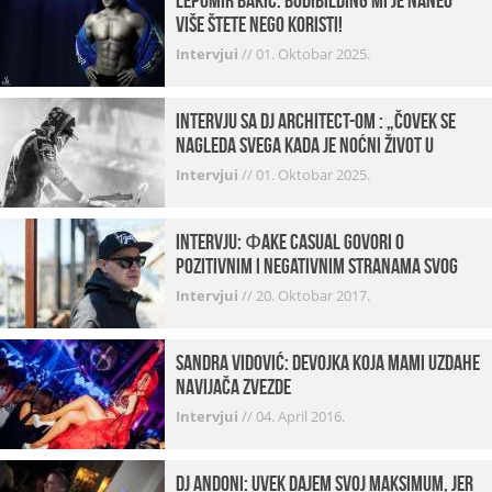
Lepomir Bakić: Bodibilding mi je naneo
više štete nego koristi!
Intervjui
//
01. Oktobar 2025.
Intervju sa DJ Architect-om : „Čovek se
nagleda svega kada je noćni život u
pitanju. U klubovima najmanje vidim
Intervjui
//
01. Oktobar 2025.
provod“
INTERVJU: Фake Casual govori o
pozitivnim i negativnim stranama svog
posla, počecima, omiljenim mestima …
Intervjui
//
20. Oktobar 2017.
Sandra Vidović: devojka koja mami uzdahe
navijača Zvezde
Intervjui
//
04. April 2016.
Dj Andoni: Uvek dajem svoj maksimum, jer