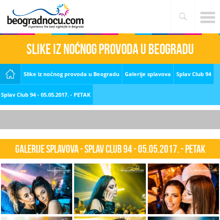
Slike iz noćnog provoda u Beogradu
Slike iz noćnog provoda u Beogradu
Galerije splavova
Splav Club 94
Splav Club 94 - 05.05.2017. - PETAK
Galerije splavova - Splav Club 94 - 05.05.2017. - PETAK