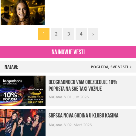
1
2
3
4
›
Najnovije vesti
Najave
POGLEDAJ SVE VESTI
beogradnocu vam obezbeđuje 10%
popusta na sve taxi vožnje
Najave
//
01. Jun 2026.
Srpska Nova godina u klubu Kasina
Najave
//
02. Mart 2026.