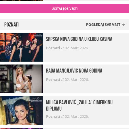
UČITAJ JOŠ VESTI
Poznati
POGLEDAJ SVE VESTI
Srpska Nova godina u klubu Kasina
Poznati
//
02. Mart 2026.
Rada Manojlović Nova godina
Poznati
//
02. Mart 2026.
Milica Pavlović „zalila“ cimerkinu
diplomu
Poznati
//
02. Mart 2026.