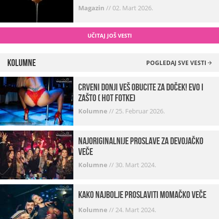
Magazin
//
02. Mart 2026.
UČITAJ JOŠ VESTI
Kolumne
POGLEDAJ SVE VESTI
Crveni donji veš obucite za doček! Evo i
zašto ( hot fotke)
Kolumne
//
25. Februar 2026.
Najoriginalnije proslave za devojačko
veče
Kolumne
//
30. Mart 2024.
Kako najbolje proslaviti momačko veče
Kolumne
//
24. Mart 2024.