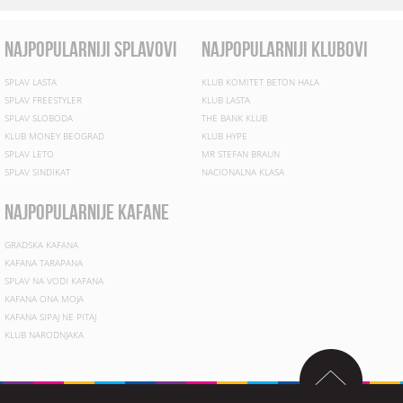
najpopularniji splavovi
najpopularniji klubovi
SPLAV LASTA
KLUB KOMITET BETON HALA
SPLAV FREESTYLER
KLUB LASTA
SPLAV SLOBODA
THE BANK KLUB
KLUB MONEY BEOGRAD
KLUB HYPE
SPLAV LETO
MR STEFAN BRAUN
SPLAV SINDIKAT
NACIONALNA KLASA
najpopularnije kafane
GRADSKA KAFANA
KAFANA TARAPANA
SPLAV NA VODI KAFANA
KAFANA ONA MOJA
KAFANA SIPAJ NE PITAJ
KLUB NARODNJAKA