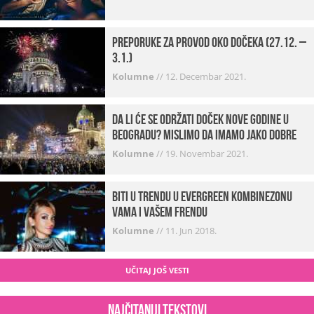
Preporuke za provod oko dočeka (27.12. –
3.1.)
Kolumne
//
12. Decembar 2021.
Da li će se održati doček Nove godine u
Beogradu? Mislimo da imamo jako DOBRE
VESTI!
Kolumne
//
19. Novembar 2021.
Biti u trendu u Evergreen kombinezonu
vama i vašem frendu
Kolumne
//
11. Jun 2018.
UČITAJ JOŠ VESTI
Najčitaniji tekstovi