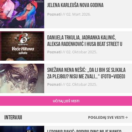
Jelena Karleuša Nova godina
Poznati
//
02. Mart 2026.
Danijela Trkulja, Jadranka Kalinić,
Aleksa Radenković i Husa Beat Street u
Kabareu 13
Poznati
//
02. Oktobar 2025.
Snežana Nena Nešić: „Da li bih se slikala
za Plejboj? Nisu me zvali…“ (FOTO+VIDEO)
Poznati
//
02. Oktobar 2025.
UČITAJ JOŠ VESTI
Intervjui
POGLEDAJ SVE VESTI