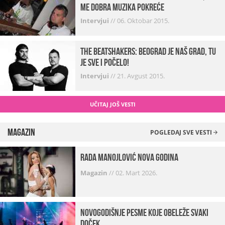
me dobra muzika pokreće
Intervjui
//
06. Oktobar 2015.
The Beatshakers: Beograd je naš grad, tu
je sve i počelo!
Intervjui
//
21. Avgust 2015.
UČITAJ JOŠ VESTI
Magazin
POGLEDAJ SVE VESTI
Rada Manojlović Nova godina
Magazin
//
02. Mart 2026.
Novogodišnje pesme koje obeleže svaki
Doček