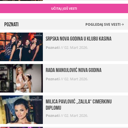
UČITAJ JOŠ VESTI
Poznati
POGLEDAJ SVE VESTI
Srpska Nova godina u klubu Kasina
Poznati
//
02. Mart 2026.
Rada Manojlović Nova godina
Poznati
//
02. Mart 2026.
Milica Pavlović „zalila“ cimerkinu
diplomu
Poznati
//
02. Mart 2026.