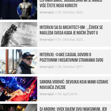
Lepomir Bakić: Bodibilding mi je naneo
više štete nego koristi!
Intervjui
//
01. Oktobar 2025.
Intervju sa DJ Architect-om : „Čovek se
nagleda svega kada je noćni život u
pitanju. U klubovima najmanje vidim
Intervjui
//
01. Oktobar 2025.
provod“
INTERVJU: Фake Casual govori o
pozitivnim i negativnim stranama svog
posla, počecima, omiljenim mestima …
Intervjui
//
20. Oktobar 2017.
Sandra Vidović: devojka koja mami uzdahe
navijača Zvezde
Intervjui
//
04. April 2016.
Dj Andoni: Uvek dajem svoj maksimum, jer