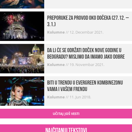
Preporuke za provod oko dočeka (27.12. –
3.1.)
Kolumne
//
12. Decembar 2021.
Da li će se održati doček Nove godine u
Beogradu? Mislimo da imamo jako DOBRE
VESTI!
Kolumne
//
19. Novembar 2021.
Biti u trendu u Evergreen kombinezonu
vama i vašem frendu
Kolumne
//
11. Jun 2018.
UČITAJ JOŠ VESTI
Najčitaniji tekstovi