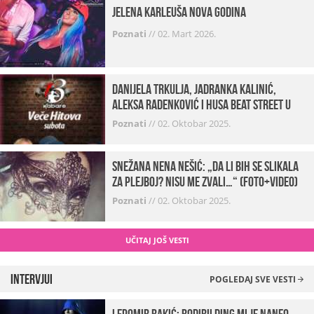
Jelena Karleuša Nova godina
Poznati
//
02. Mart 2026.
Danijela Trkulja, Jadranka Kalinić,
Aleksa Radenković i Husa Beat Street u
Kabareu 13
Poznati
//
02. Oktobar 2025.
Snežana Nena Nešić: „Da li bih se slikala
za Plejboj? Nisu me zvali…“ (FOTO+VIDEO)
Poznati
//
02. Oktobar 2025.
UČITAJ JOŠ VESTI
Intervjui
POGLEDAJ SVE VESTI