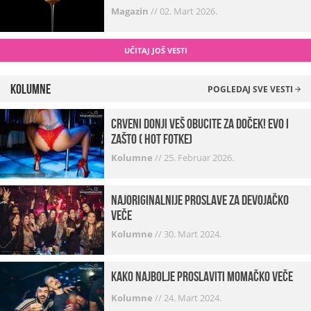
Magazin
//
02. Mart 2026.
UČITAJ JOŠ VESTI
Kolumne
POGLEDAJ SVE VESTI
Crveni donji veš obucite za doček! Evo i
zašto ( hot fotke)
Kolumne
//
25. Februar 2026.
Najoriginalnije proslave za devojačko
veče
Kolumne
//
30. Mart 2024.
Kako najbolje proslaviti momačko veče
Kolumne
//
24. Mart 2024.