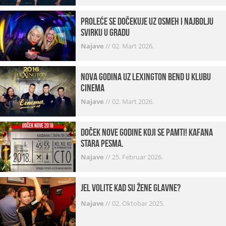
Proleće se dočekuje uz osmeh i najbolju
svirku u gradu
Najave
//
02. Mart 2026.
Nova godina uz Lexington bend u klubu
Cinema
Najave
//
02. Mart 2026.
Doček Nove godine koji se pamti! Kafana
Stara pesma.
Najave
//
25. Februar 2026.
Jel volite kad su žene glavne?
Najave
//
02. Oktobar 2025.