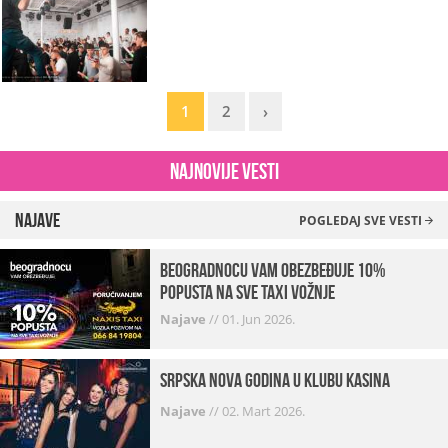
1
2
›
Najnovije vesti
Najave
POGLEDAJ SVE VESTI
beogradnocu vam obezbeđuje 10%
popusta na sve taxi vožnje
Najave
//
01. Jun 2026.
Srpska Nova godina u klubu Kasina
Najave
//
02. Mart 2026.