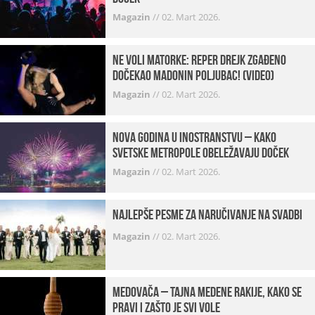
Magazin
//
02. Mart 2026.
Ne voli matorke: Reper Drejk zgađeno
dočekao Madonin poljubac! (VIDEO)
Magazin
//
02. Mart 2026.
Nova godina u inostranstvu – kako
svetske metropole obeležavaju doček
Magazin
//
02. Mart 2026.
Najlepše pesme za naručivanje na svadbi
Magazin
//
02. Mart 2026.
Medovača – tajna medene rakije, kako se
pravi i zašto je svi vole