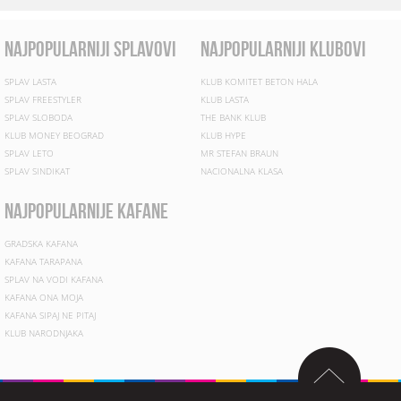
najpopularniji splavovi
najpopularniji klubovi
SPLAV LASTA
KLUB KOMITET BETON HALA
SPLAV FREESTYLER
KLUB LASTA
SPLAV SLOBODA
THE BANK KLUB
KLUB MONEY BEOGRAD
KLUB HYPE
SPLAV LETO
MR STEFAN BRAUN
SPLAV SINDIKAT
NACIONALNA KLASA
najpopularnije kafane
GRADSKA KAFANA
KAFANA TARAPANA
SPLAV NA VODI KAFANA
KAFANA ONA MOJA
KAFANA SIPAJ NE PITAJ
KLUB NARODNJAKA