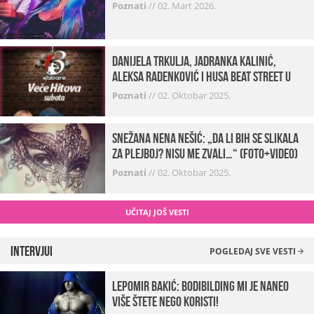
Poznati
//
02. Mart 2026.
Danijela Trkulja, Jadranka Kalinić,
Aleksa Radenković i Husa Beat Street u
Kabareu 13
Poznati
//
02. Oktobar 2025.
Snežana Nena Nešić: „Da li bih se slikala
za Plejboj? Nisu me zvali…“ (FOTO+VIDEO)
Poznati
//
02. Oktobar 2025.
UČITAJ JOŠ VESTI
Intervjui
POGLEDAJ SVE VESTI
Lepomir Bakić: Bodibilding mi je naneo
više štete nego koristi!