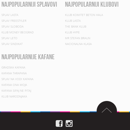
najpopularniji splavovi
najpopularniji klubovi
SPLAV LASTA
KLUB KOMITET BETON HALA
SPLAV FREESTYLER
KLUB LASTA
SPLAV SLOBODA
THE BANK KLUB
KLUB MONEY BEOGRAD
KLUB HYPE
SPLAV LETO
MR STEFAN BRAUN
SPLAV SINDIKAT
NACIONALNA KLASA
najpopularnije kafane
GRADSKA KAFANA
KAFANA TARAPANA
SPLAV NA VODI KAFANA
KAFANA ONA MOJA
KAFANA SIPAJ NE PITAJ
KLUB NARODNJAKA