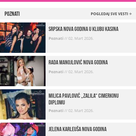
Poznati
POGLEDAJ SVE VESTI
Srpska Nova godina u klubu Kasina
Poznati
//
02. Mart 2026.
Rada Manojlović Nova godina
Poznati
//
02. Mart 2026.
Milica Pavlović „zalila“ cimerkinu
diplomu
Poznati
//
02. Mart 2026.
Jelena Karleuša Nova godina