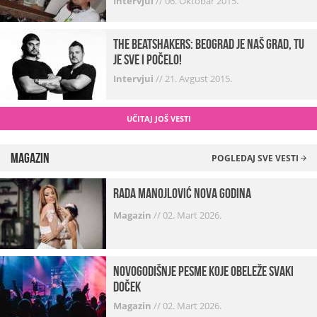
Intervjui
//
06. Oktobar 2015.
The Beatshakers: Beograd je naš grad, tu
je sve i počelo!
Intervjui
//
21. Avgust 2015.
UČITAJ JOŠ VESTI
Magazin
POGLEDAJ SVE VESTI
Rada Manojlović Nova godina
Magazin
//
02. Mart 2026.
Novogodišnje pesme koje obeleže svaki
Doček
Magazin
//
02. Mart 2026.