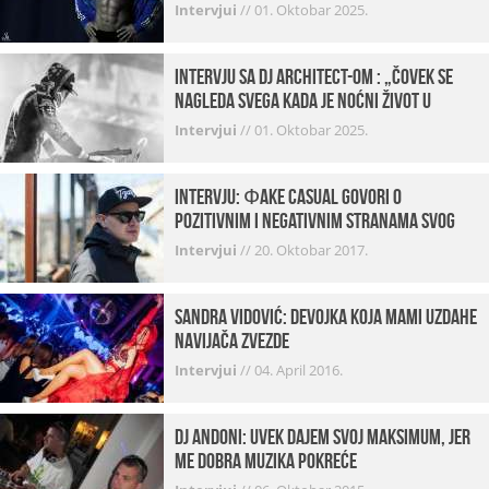
Intervjui
//
01. Oktobar 2025.
Intervju sa DJ Architect-om : „Čovek se
nagleda svega kada je noćni život u
pitanju. U klubovima najmanje vidim
Intervjui
//
01. Oktobar 2025.
provod“
INTERVJU: Фake Casual govori o
pozitivnim i negativnim stranama svog
posla, počecima, omiljenim mestima …
Intervjui
//
20. Oktobar 2017.
Sandra Vidović: devojka koja mami uzdahe
navijača Zvezde
Intervjui
//
04. April 2016.
Dj Andoni: Uvek dajem svoj maksimum, jer
me dobra muzika pokreće