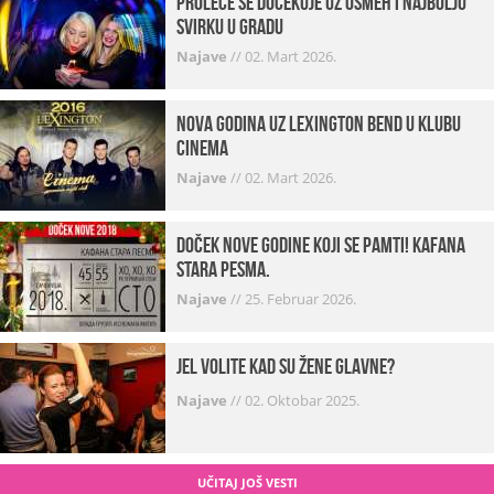
Proleće se dočekuje uz osmeh i najbolju
svirku u gradu
Najave
//
02. Mart 2026.
Nova godina uz Lexington bend u klubu
Cinema
Najave
//
02. Mart 2026.
Doček Nove godine koji se pamti! Kafana
Stara pesma.
Najave
//
25. Februar 2026.
Jel volite kad su žene glavne?
Najave
//
02. Oktobar 2025.
UČITAJ JOŠ VESTI