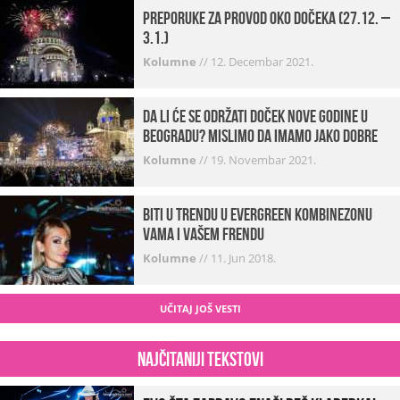
Preporuke za provod oko dočeka (27.12. –
3.1.)
Kolumne
//
12. Decembar 2021.
Da li će se održati doček Nove godine u
Beogradu? Mislimo da imamo jako DOBRE
VESTI!
Kolumne
//
19. Novembar 2021.
Biti u trendu u Evergreen kombinezonu
vama i vašem frendu
Kolumne
//
11. Jun 2018.
UČITAJ JOŠ VESTI
Najčitaniji tekstovi