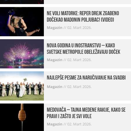
Ne voli matorke: Reper Drejk zgađeno
dočekao Madonin poljubac! (VIDEO)
Magazin
//
02. Mart 2026.
Nova godina u inostranstvu – kako
svetske metropole obeležavaju doček
Magazin
//
02. Mart 2026.
Najlepše pesme za naručivanje na svadbi
Magazin
//
02. Mart 2026.
Medovača – tajna medene rakije, kako se
pravi i zašto je svi vole
Magazin
//
02. Mart 2026.