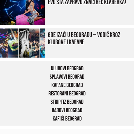
Evo šta zapravo znači reč klaberka!
Gde izaći u Beogradu – vodič kroz
klubove i kafane
Klubovi Beograd
Splavovi Beograd
Kafane Beograd
Restorani Beograd
Striptiz Beograd
Barovi Beograd
Kafići Beograd