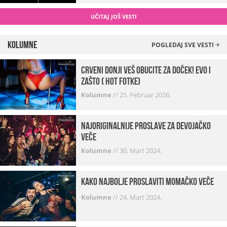
UČITAJ JOŠ VESTI
Kolumne
POGLEDAJ SVE VESTI
Crveni donji veš obucite za doček! Evo i
zašto ( hot fotke)
Kolumne
//
25. Februar 2026.
Najoriginalnije proslave za devojačko
veče
Kolumne
//
30. Mart 2024.
Kako najbolje proslaviti momačko veče
Kolumne
//
24. Mart 2024.