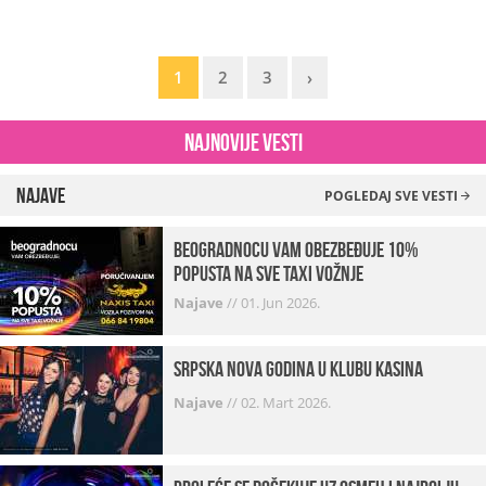
1
2
3
›
Najnovije vesti
Najave
POGLEDAJ SVE VESTI
beogradnocu vam obezbeđuje 10%
popusta na sve taxi vožnje
Najave
//
01. Jun 2026.
Srpska Nova godina u klubu Kasina
Najave
//
02. Mart 2026.