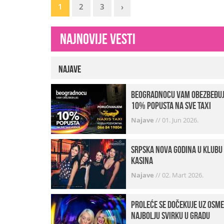
1
2
3
›
Najnovije vesti
Najave
beogradnocu vam obezbeđu
10% popusta na sve taxi
vožnje
Najave
//
01. Jun 2026.
Srpska Nova godina u klubu
Kasina
Najave
//
02. Mart 2026.
Proleće se dočekuje uz osme
najbolju svirku u gradu