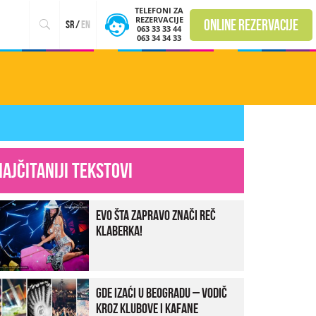
TELEFONI ZA
REZERVACIJE
online rezervacije
sr
/
en
063 33 33 44
063 34 34 33
Najčitaniji tekstovi
Evo šta zapravo znači reč
klaberka!
Gde izaći u Beogradu – vodič
kroz klubove i kafane