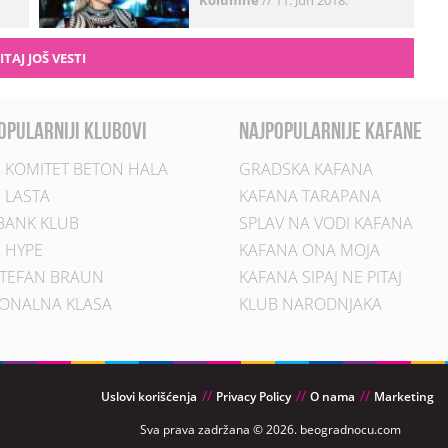
Kolumne
//
11. Jun 2018.
ITAJ JOŠ VESTI
opularniji klubovi
najpopularnije kafane
 KOMITET BETON HALA
GRADSKA KAFANA
 LASTA
KAFANA TARAPANA
BANK KLUB
SPLAV NA VODI KAFANA
 HYPE
KAFANA ONA MOJA
TEFAN BRAUN
KAFANA SIPAJ NE PITAJ
ONALNA KLASA
KLUB NARODNJAKA
Uslovi korišćenja
Privacy Policy
O nama
Marketing
Sva prava zadržana © 2026. beogradnocu.com