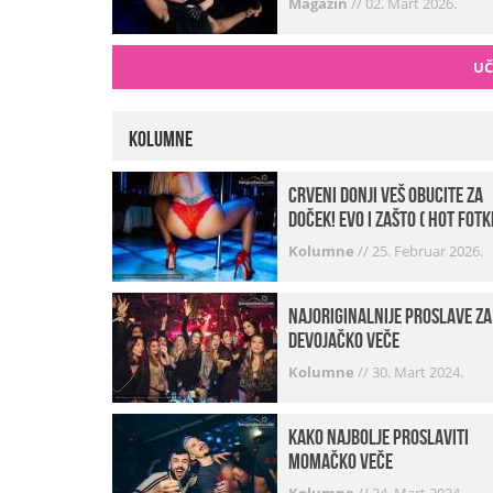
Magazin
//
02. Mart 2026.
UČ
Kolumne
Crveni donji veš obucite za
doček! Evo i zašto ( hot fotk
Kolumne
//
25. Februar 2026.
Najoriginalnije proslave za
devojačko veče
Kolumne
//
30. Mart 2024.
Kako najbolje proslaviti
momačko veče