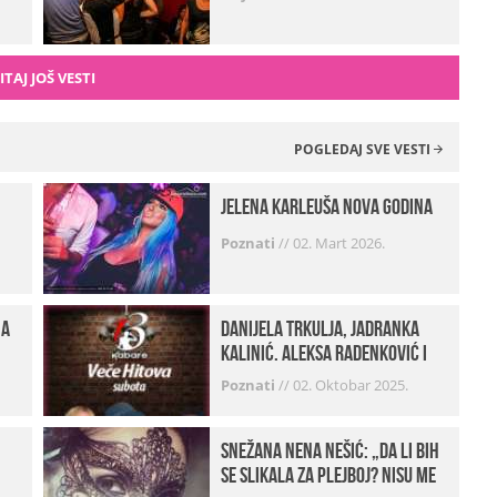
ITAJ JOŠ VESTI
POGLEDAJ SVE VESTI
Jelena Karleuša Nova godina
Poznati
//
02. Mart 2026.
na
Danijela Trkulja, Jadranka
Kalinić, Aleksa Radenković i
Husa Beat Street u Kabareu 13
Poznati
//
02. Oktobar 2025.
Snežana Nena Nešić: „Da li bih
se slikala za Plejboj? Nisu me