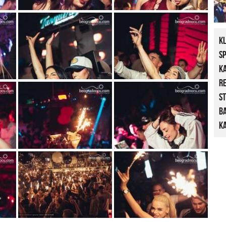
K
S
K
R
St
B
Ka