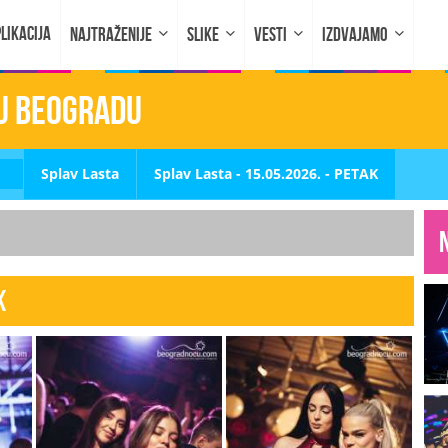
LIKACIJA
NAJTRAŽENIJE
SLIKE
VESTI
IZDVAJAMO
 u Beogradu
Splav Lasta
Splav Lasta - 15.05.2026. - PETAK
K