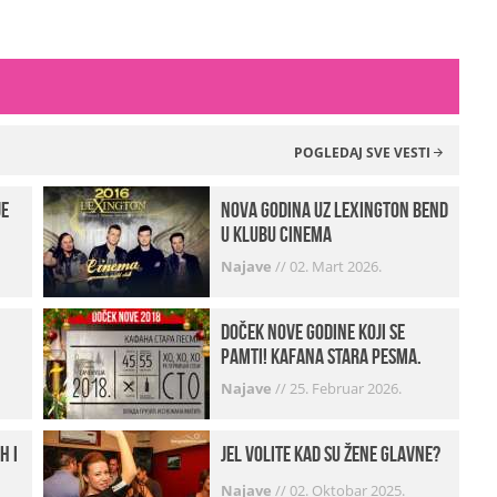
POGLEDAJ SVE VESTI
je
Nova godina uz Lexington bend
u klubu Cinema
Najave
//
02. Mart 2026.
Doček Nove godine koji se
pamti! Kafana Stara pesma.
Najave
//
25. Februar 2026.
h i
Jel volite kad su žene glavne?
Najave
//
02. Oktobar 2025.