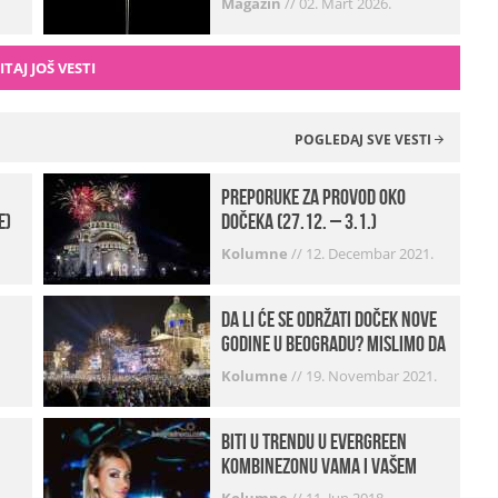
Magazin
//
02. Mart 2026.
ITAJ JOŠ VESTI
POGLEDAJ SVE VESTI
Preporuke za provod oko
e)
dočeka (27.12. – 3.1.)
Kolumne
//
12. Decembar 2021.
Da li će se održati doček Nove
godine u Beogradu? Mislimo da
imamo jako DOBRE VESTI!
Kolumne
//
19. Novembar 2021.
Biti u trendu u Evergreen
kombinezonu vama i vašem
frendu