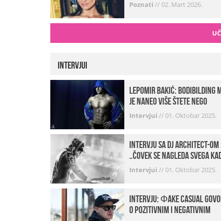
Poznati
//
02. Mart 2026.
UČ
Intervjui
Lepomir Bakić: Bodibilding 
je naneo više štete nego
koristi!
Intervjui
//
01. Oktobar 2025.
Intervju sa DJ Architect-om 
„Čovek se nagleda svega ka
je noćni život u pitanju. U
Intervjui
//
01. Oktobar 2025.
klubovima najmanje vidim
provod“
INTERVJU: Фake Casual govo
o pozitivnim i negativnim
stranama svog posla,