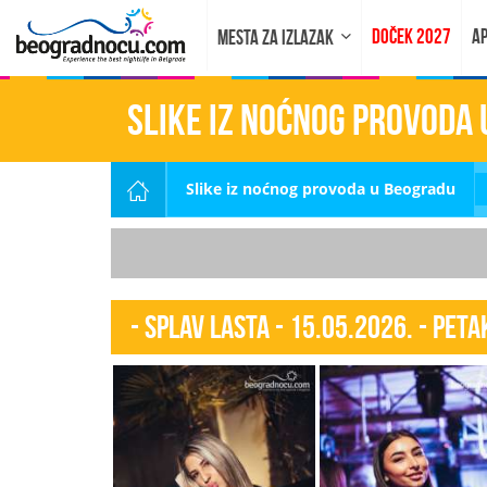
DOČEK 2027
AP
MESTA ZA IZLAZAK
Slike iz noćnog provoda
Slike iz noćnog provoda u Beogradu
- Splav Lasta - 15.05.2026. - PETA