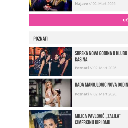
Najave
//
02. Mart 2026.
UČ
Poznati
Srpska Nova godina u klubu
Kasina
Poznati
//
02. Mart 2026.
Rada Manojlović Nova godi
Poznati
//
02. Mart 2026.
Milica Pavlović „zalila“
cimerkinu diplomu