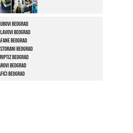
lubovi Beograd
plavovi Beograd
afane Beograd
estorani Beograd
riptiz Beograd
arovi Beograd
fići Beograd