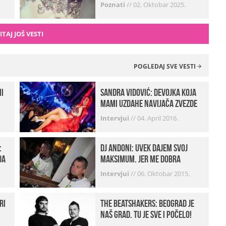
zvali…“ (FOTO+VIDEO)
Poznati
//
02. Oktobar 2025.
ITAJ JOŠ VESTI
POGLEDAJ SVE VESTI
mi
Sandra Vidović: devojka koja
mami uzdahe navijača Zvezde
Intervjui
//
04. April 2016.
:
Dj Andoni: Uvek dajem svoj
da
maksimum, jer me dobra
muzika pokreće
Intervjui
//
06. Oktobar 2015.
ri
The Beatshakers: Beograd je
naš grad, tu je sve i počelo!