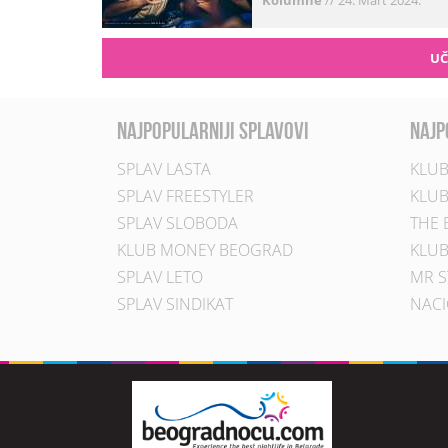
Kolumne
//
24. Mart 2024.
UČ
najpopularniji splavovi
najp
SPLAV LASTA
KLUB
SPLAV FREESTYLER
KLUB
SPLAV SLOBODA
THE 
KLUB MONEY BEOGRAD
KLUB
SPLAV LETO
MR S
SPLAV SINDIKAT
NACI