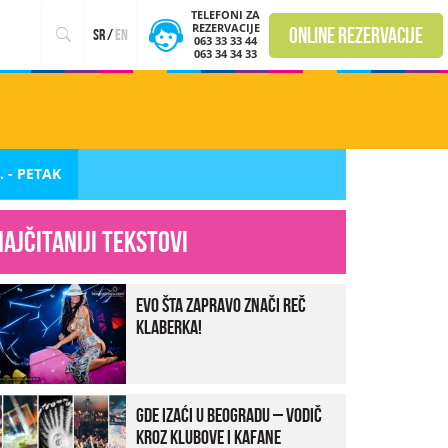
TELEFONI ZA
REZERVACIJE
online rezervacije
sr
/
en
063 33 33 44
063 34 34 33
. - PETAK
Najčitaniji tekstovi
Evo šta zapravo znači reč
klaberka!
Gde izaći u Beogradu – vodič
kroz klubove i kafane