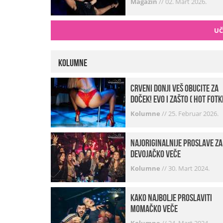
Magazin
//
02. Mart 2026.
UČ
Kolumne
Crveni donji veš obucite za
doček! Evo i zašto ( hot fotk
Kolumne
//
25. Februar 2026.
Najoriginalnije proslave za
devojačko veče
Kolumne
//
30. Mart 2024.
Kako najbolje proslaviti
momačko veče