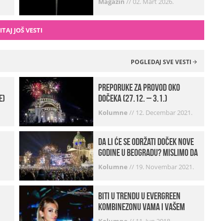
Magazin
//
02. Mart 2026.
ITAJ JOŠ VESTI
POGLEDAJ SVE VESTI
Preporuke za provod oko
e)
dočeka (27.12. – 3.1.)
Kolumne
//
12. Decembar 2021.
Da li će se održati doček Nove
godine u Beogradu? Mislimo da
imamo jako DOBRE VESTI!
Kolumne
//
19. Novembar 2021.
Biti u trendu u Evergreen
kombinezonu vama i vašem
frendu