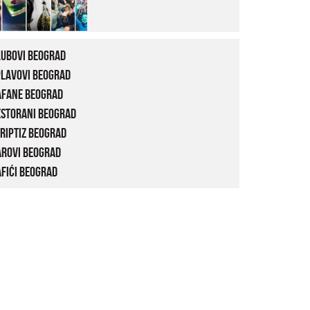
lubovi Beograd
plavovi Beograd
afane Beograd
estorani Beograd
riptiz Beograd
arovi Beograd
fići Beograd