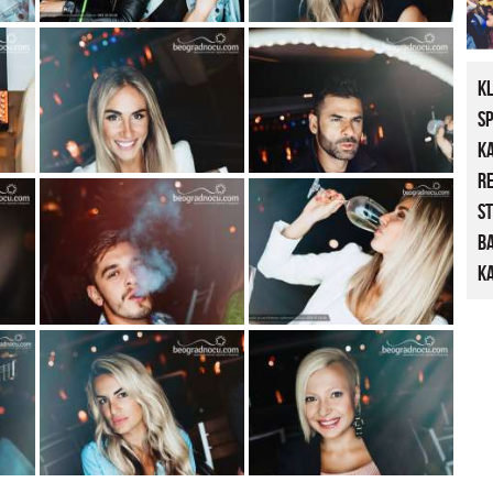
K
S
K
R
St
B
Ka