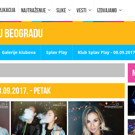
LIKACIJA
NAJTRAŽENIJE
SLIKE
VESTI
IZDVAJAMO
 u Beogradu
Galerije klubova
Splav Play
Klub Splav Play - 08.09.2017
8.09.2017. - PETAK