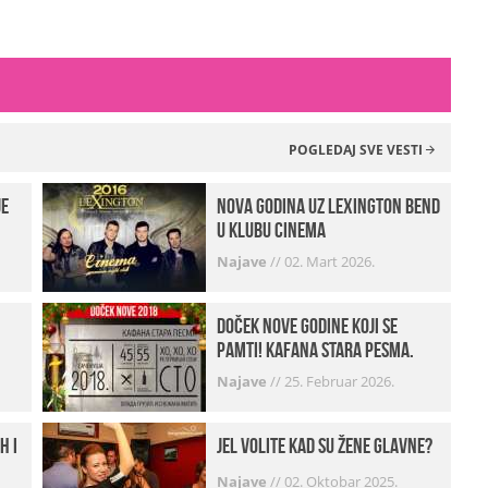
POGLEDAJ SVE VESTI
je
Nova godina uz Lexington bend
u klubu Cinema
Najave
//
02. Mart 2026.
Doček Nove godine koji se
pamti! Kafana Stara pesma.
Najave
//
25. Februar 2026.
h i
Jel volite kad su žene glavne?
Najave
//
02. Oktobar 2025.