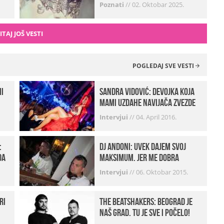
zvali…“ (FOTO+VIDEO)
Poznati
//
02. Oktobar 2025.
ITAJ JOŠ VESTI
POGLEDAJ SVE VESTI
mi
Sandra Vidović: devojka koja
mami uzdahe navijača Zvezde
Intervjui
//
04. April 2016.
:
Dj Andoni: Uvek dajem svoj
da
maksimum, jer me dobra
muzika pokreće
Intervjui
//
06. Oktobar 2015.
ri
The Beatshakers: Beograd je
naš grad, tu je sve i počelo!