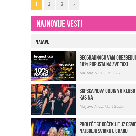
1
2
3
›
Najnovije vesti
Najave
beogradnocu vam obezbeđu
10% popusta na sve taxi
vožnje
Najave
//
01. Jun 2026.
Srpska Nova godina u klubu
Kasina
Najave
//
02. Mart 2026.
Proleće se dočekuje uz osme
najbolju svirku u gradu