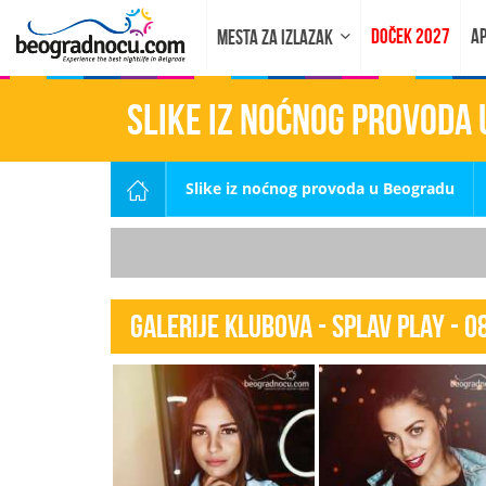
DOČEK 2027
AP
MESTA ZA IZLAZAK
Slike iz noćnog provoda
Slike iz noćnog provoda u Beogradu
Galerije klubova - Splav Play - 0