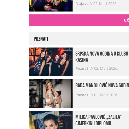
Najave
//
02. Mart 2026.
UČ
Poznati
Srpska Nova godina u klubu
Kasina
Poznati
//
02. Mart 2026.
Rada Manojlović Nova godi
Poznati
//
02. Mart 2026.
Milica Pavlović „zalila“
cimerkinu diplomu