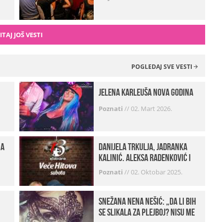
ITAJ JOŠ VESTI
POGLEDAJ SVE VESTI
Jelena Karleuša Nova godina
Poznati
//
02. Mart 2026.
na
Danijela Trkulja, Jadranka
Kalinić, Aleksa Radenković i
Husa Beat Street u Kabareu 13
Poznati
//
02. Oktobar 2025.
Snežana Nena Nešić: „Da li bih
se slikala za Plejboj? Nisu me