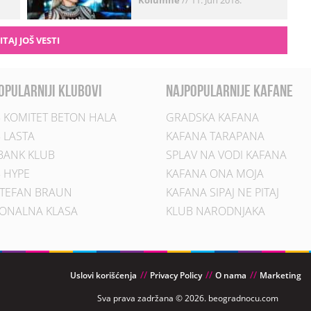
Kolumne
//
11. Jun 2018.
ITAJ JOŠ VESTI
opularniji klubovi
najpopularnije kafane
 KOMITET BETON HALA
GRADSKA KAFANA
 LASTA
KAFANA TARAPANA
BANK KLUB
SPLAV NA VODI KAFANA
 HYPE
KAFANA ONA MOJA
TEFAN BRAUN
KAFANA SIPAJ NE PITAJ
ONALNA KLASA
KLUB NARODNJAKA
Uslovi korišćenja
Privacy Policy
O nama
Marketing
Sva prava zadržana © 2026. beogradnocu.com