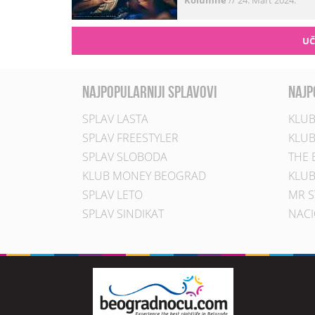
Kolumne
//
24. Mart 2024.
UČ
najpopularniji splavovi
najp
SPLAV LASTA
KLUB
SPLAV FREESTYLER
KLUB
SPLAV SLOBODA
THE 
KLUB MONEY BEOGRAD
KLUB
SPLAV LETO
MR S
SPLAV SINDIKAT
NACI