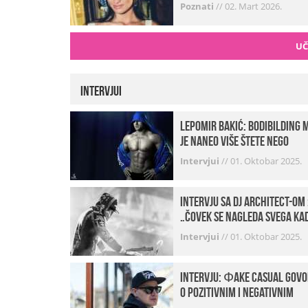
Poznati
//
02. Mart 2026.
UČ
Intervjui
Lepomir Bakić: Bodibilding 
je naneo više štete nego
koristi!
Intervjui
//
01. Oktobar 2025.
Intervju sa DJ Architect-om 
„Čovek se nagleda svega ka
je noćni život u pitanju. U
Intervjui
//
01. Oktobar 2025.
klubovima najmanje vidim
provod“
INTERVJU: Фake Casual govo
o pozitivnim i negativnim
stranama svog posla,