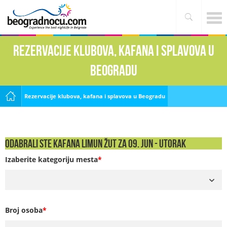
Rezervacije klubova, kafana i splavova u
Beogradu
Rezervacije klubova, kafana i splavova u Beogradu
Odabrali ste Kafana Limun žut za 09. Jun - UTORAK
Izaberite kategoriju mesta
*
Broj osoba
*