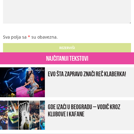
Sva polja sa
*
su obavezna.
Najčitaniji tekstovi
Evo šta zapravo znači reč klaberka!
Gde izaći u Beogradu – vodič kroz
klubove i kafane