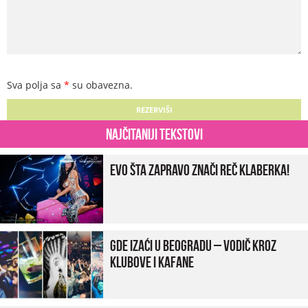
Sva polja sa
*
su obavezna.
Najčitaniji tekstovi
Evo šta zapravo znači reč klaberka!
Gde izaći u Beogradu – vodič kroz
klubove i kafane