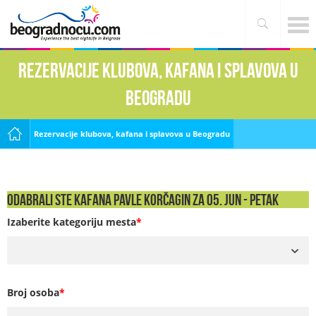
Rezervacije klubova, kafana i splavova u
Beogradu
Rezervacije klubova, kafana i splavova u Beogradu
Odabrali ste Kafana Pavle Korčagin za 05. Jun - PETAK
Izaberite kategoriju mesta
*
Broj osoba
*