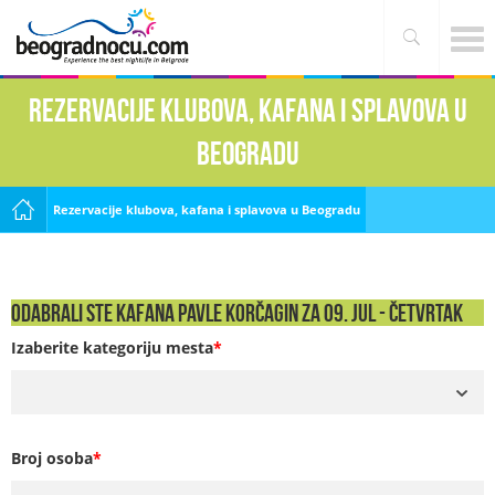
Rezervacije klubova, kafana i splavova u
Beogradu
Rezervacije klubova, kafana i splavova u Beogradu
Odabrali ste Kafana Pavle Korčagin za 09. Jul - ČETVRTAK
Izaberite kategoriju mesta
*
Broj osoba
*