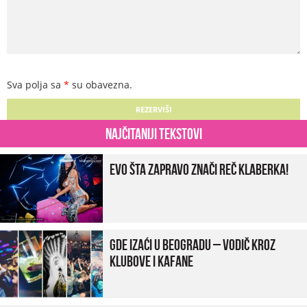
Sva polja sa
*
su obavezna.
Najčitaniji tekstovi
Evo šta zapravo znači reč klaberka!
Gde izaći u Beogradu – vodič kroz
klubove i kafane