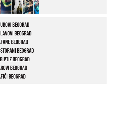
lubovi Beograd
plavovi Beograd
afane Beograd
estorani Beograd
riptiz Beograd
arovi Beograd
fići Beograd