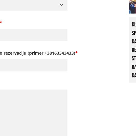
*
K
S
K
R
o rezervaciju (primer:+38163343433)
*
St
B
Ka