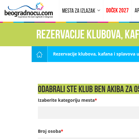
DOČEK 2027
AP
MESTA ZA IZLAZAK
Rezervacije klubova, ka
Rezervacije klubova, kafana i splavova 
Odabrali ste Klub Ben Akiba za 05
Izaberite kategoriju mesta
*
Broj osoba
*