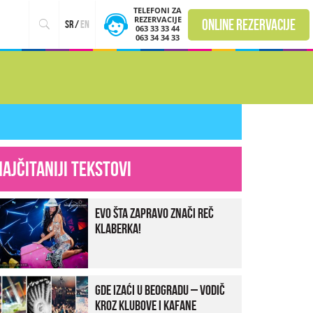
TELEFONI ZA
REZERVACIJE
online rezervacije
sr
/
en
063 33 33 44
063 34 34 33
Najčitaniji tekstovi
Evo šta zapravo znači reč
klaberka!
Gde izaći u Beogradu – vodič
kroz klubove i kafane