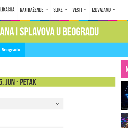
LIKACIJA
NAJTRAŽENIJE
SLIKE
VESTI
IZDVAJAMO
fana i splavova u Beogradu
u Beogradu
. Jun - PETAK