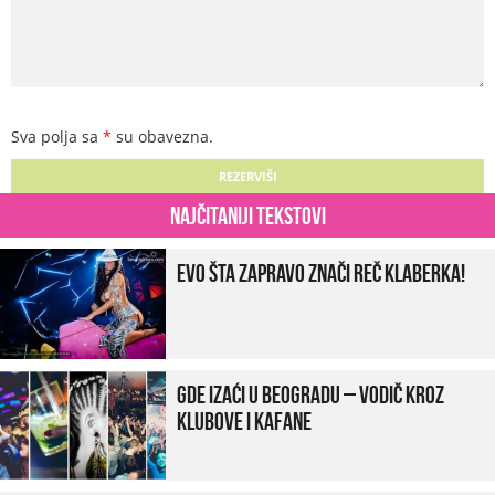
Sva polja sa
*
su obavezna.
Najčitaniji tekstovi
Evo šta zapravo znači reč klaberka!
Gde izaći u Beogradu – vodič kroz
klubove i kafane