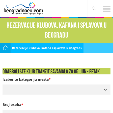
Rezervacije klubova, kafana i splavova u
Beogradu
Rezervacije klubova, kafana i splavova u Beogradu
Odabrali ste Klub Tranzit Savamala za 05. Jun - PETAK
Izaberite kategoriju mesta
*
Broj osoba
*