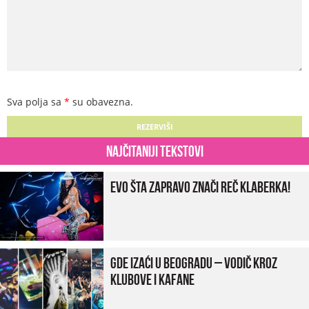
Sva polja sa
*
su obavezna.
Najčitaniji tekstovi
Evo šta zapravo znači reč klaberka!
Gde izaći u Beogradu – vodič kroz
klubove i kafane