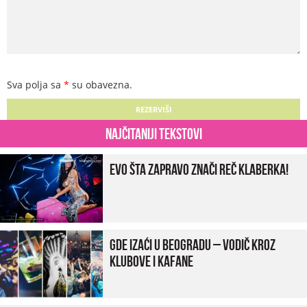
Sva polja sa
*
su obavezna.
Najčitaniji tekstovi
Evo šta zapravo znači reč klaberka!
Gde izaći u Beogradu – vodič kroz
klubove i kafane