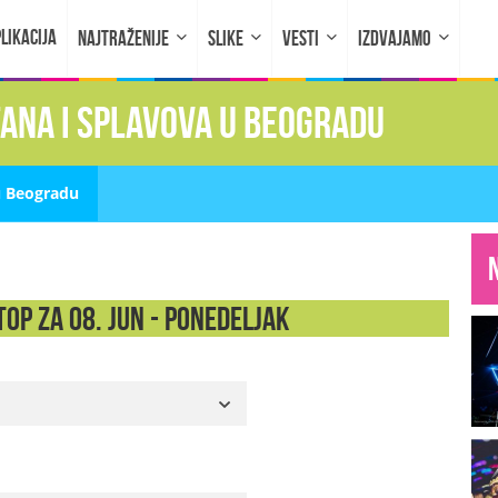
LIKACIJA
NAJTRAŽENIJE
SLIKE
VESTI
IZDVAJAMO
fana i splavova u Beogradu
u Beogradu
op za 08. Jun - PONEDELJAK