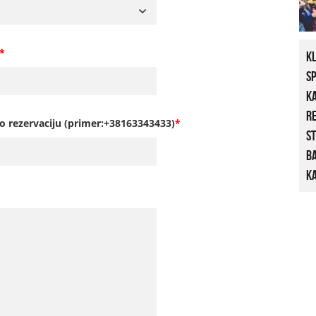
*
K
S
K
R
o rezervaciju (primer:+38163343433)
*
St
B
Ka