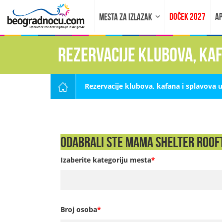
DOČEK 2027
AP
MESTA ZA IZLAZAK
Rezervacije klubova, ka
Rezervacije klubova, kafana i splavova 
Odabrali ste Mama Shelter Rooft
Izaberite kategoriju mesta
*
Broj osoba
*