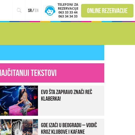
TELEFONI ZA
REZERVACIJE
online rezervacije
sr
/
en
063 33 33 44
063 34 34 33
Najčitaniji tekstovi
Evo šta zapravo znači reč
klaberka!
Gde izaći u Beogradu – vodič
kroz klubove i kafane