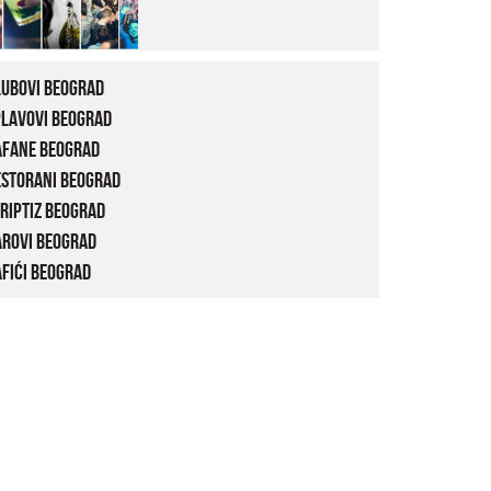
lubovi Beograd
plavovi Beograd
afane Beograd
estorani Beograd
riptiz Beograd
arovi Beograd
fići Beograd