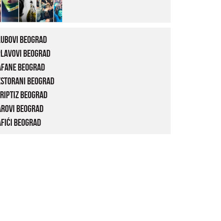
lubovi Beograd
plavovi Beograd
afane Beograd
estorani Beograd
riptiz Beograd
arovi Beograd
fići Beograd