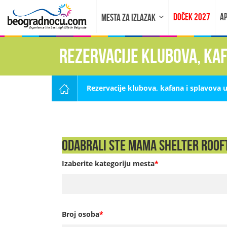
DOČEK 2027
AP
MESTA ZA IZLAZAK
Rezervacije klubova, ka
Rezervacije klubova, kafana i splavova 
Odabrali ste Mama Shelter Rooft
Izaberite kategoriju mesta
*
Broj osoba
*