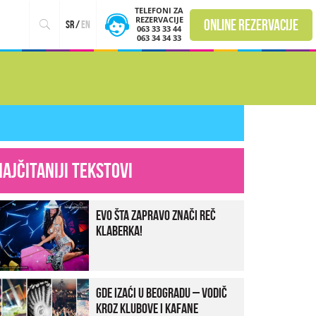
TELEFONI ZA
REZERVACIJE
online rezervacije
sr
/
en
063 33 33 44
063 34 34 33
Najčitaniji tekstovi
Evo šta zapravo znači reč
klaberka!
Gde izaći u Beogradu – vodič
kroz klubove i kafane