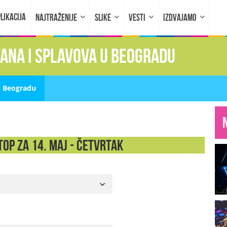
LIKACIJA
NAJTRAŽENIJE
SLIKE
VESTI
IZDVAJAMO
fana i splavova u Beogradu
u Beogradu
op za 14. Maj - ČETVRTAK