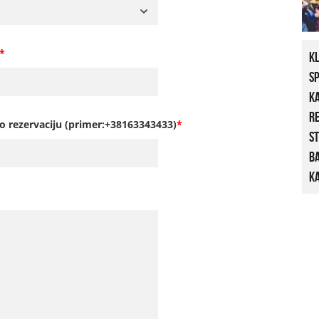
*
K
S
K
R
o rezervaciju (primer:+38163343433)
*
St
B
Ka