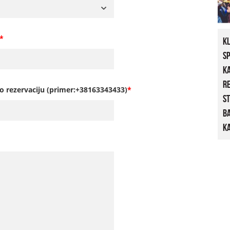
*
K
S
K
R
o rezervaciju (primer:+38163343433)
*
St
B
Ka