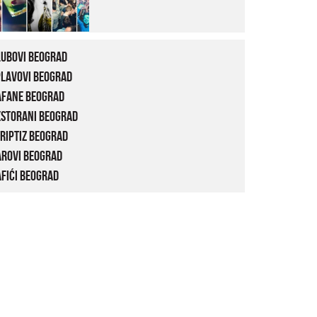
lubovi Beograd
plavovi Beograd
afane Beograd
estorani Beograd
riptiz Beograd
arovi Beograd
fići Beograd