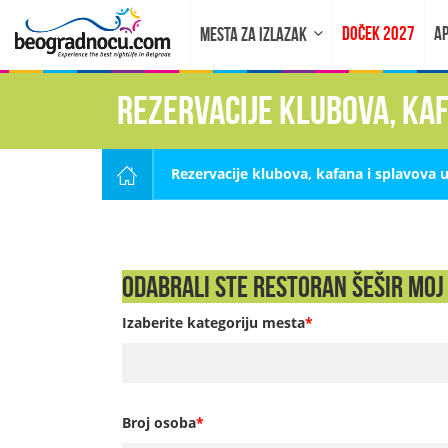
DOČEK 2027
AP
MESTA ZA IZLAZAK
Rezervacije klubova, ka
Rezervacije klubova, kafana i splavova 
Odabrali ste Restoran Šešir Moj 
Izaberite kategoriju mesta
*
Broj osoba
*