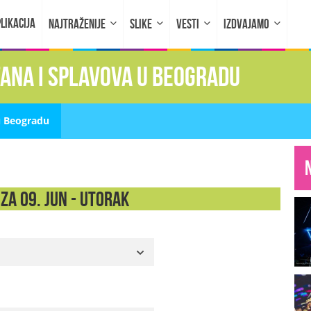
LIKACIJA
NAJTRAŽENIJE
SLIKE
VESTI
IZDVAJAMO
fana i splavova u Beogradu
u Beogradu
za 09. Jun - UTORAK