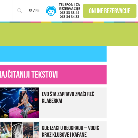
TELEFONI ZA
REZERVACIJE
online rezervacije
sr
/
en
063 33 33 44
063 34 34 33
Najčitaniji tekstovi
Evo šta zapravo znači reč
klaberka!
Gde izaći u Beogradu – vodič
kroz klubove i kafane