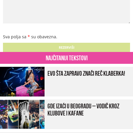
Sva polja sa
*
su obavezna.
Najčitaniji tekstovi
Evo šta zapravo znači reč klaberka!
Gde izaći u Beogradu – vodič kroz
klubove i kafane