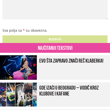
Sva polja sa
*
su obavezna.
Najčitaniji tekstovi
Evo šta zapravo znači reč klaberka!
Gde izaći u Beogradu – vodič kroz
klubove i kafane