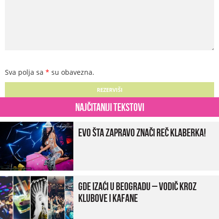
Sva polja sa
*
su obavezna.
Najčitaniji tekstovi
Evo šta zapravo znači reč klaberka!
Gde izaći u Beogradu – vodič kroz
klubove i kafane