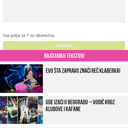
Sva polja sa
*
su obavezna.
Najčitaniji tekstovi
Evo šta zapravo znači reč klaberka!
Gde izaći u Beogradu – vodič kroz
klubove i kafane