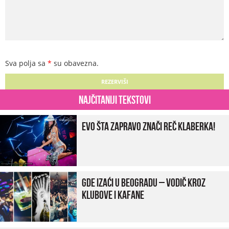
Sva polja sa
*
su obavezna.
Najčitaniji tekstovi
Evo šta zapravo znači reč klaberka!
Gde izaći u Beogradu – vodič kroz
klubove i kafane