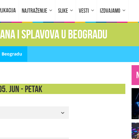
LIKACIJA
NAJTRAŽENIJE
SLIKE
VESTI
IZDVAJAMO
fana i splavova u Beogradu
u Beogradu
5. Jun - PETAK