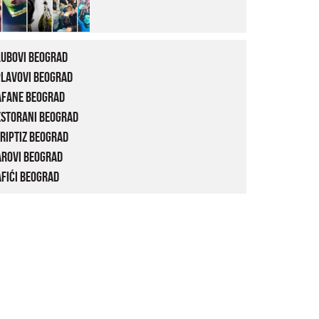
lubovi Beograd
plavovi Beograd
afane Beograd
estorani Beograd
riptiz Beograd
arovi Beograd
fići Beograd