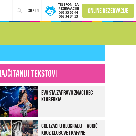
TELEFONI ZA
REZERVACIJE
online rezervacije
sr
/
en
063 33 33 44
063 34 34 33
Najčitaniji tekstovi
Evo šta zapravo znači reč
klaberka!
Gde izaći u Beogradu – vodič
kroz klubove i kafane