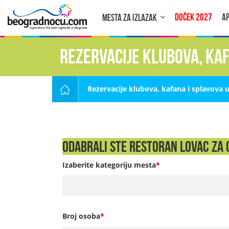
DOČEK 2027
AP
MESTA ZA IZLAZAK
Rezervacije klubova, ka
Rezervacije klubova, kafana i splavova 
Odabrali ste Restoran Lovac za 0
Izaberite kategoriju mesta
*
Broj osoba
*