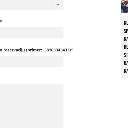
*
K
S
K
R
o rezervaciju (primer:+38163343433)
*
St
B
Ka