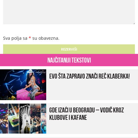
Sva polja sa
*
su obavezna.
Najčitaniji tekstovi
Evo šta zapravo znači reč klaberka!
Gde izaći u Beogradu – vodič kroz
klubove i kafane