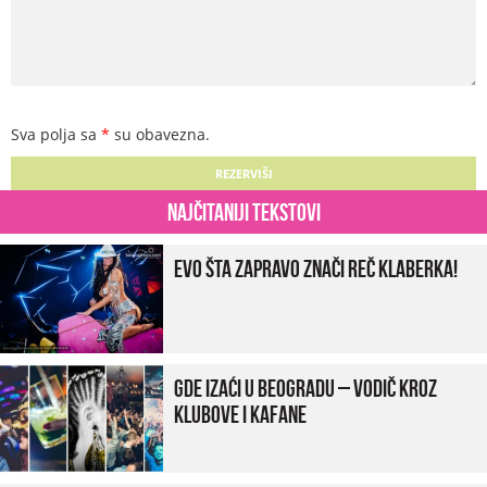
Sva polja sa
*
su obavezna.
Najčitaniji tekstovi
Evo šta zapravo znači reč klaberka!
Gde izaći u Beogradu – vodič kroz
klubove i kafane