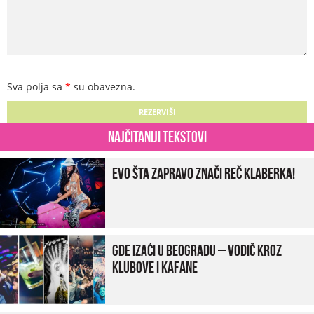
Sva polja sa
*
su obavezna.
Najčitaniji tekstovi
Evo šta zapravo znači reč klaberka!
Gde izaći u Beogradu – vodič kroz
klubove i kafane