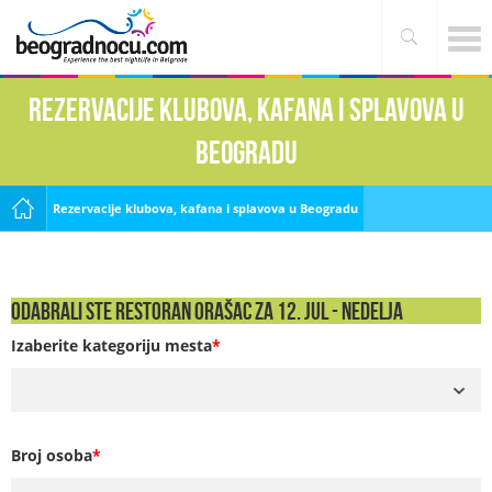
Rezervacije klubova, kafana i splavova u
Beogradu
Rezervacije klubova, kafana i splavova u Beogradu
Odabrali ste Restoran Orašac za 12. Jul - NEDELJA
Izaberite kategoriju mesta
*
Broj osoba
*