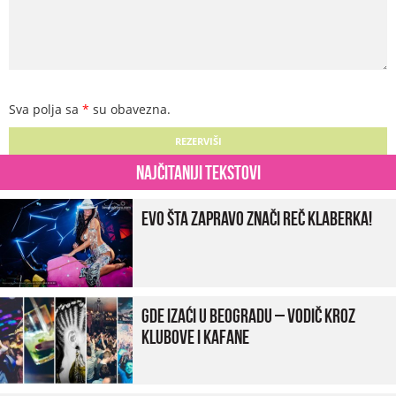
Sva polja sa
*
su obavezna.
Najčitaniji tekstovi
Evo šta zapravo znači reč klaberka!
Gde izaći u Beogradu – vodič kroz
klubove i kafane