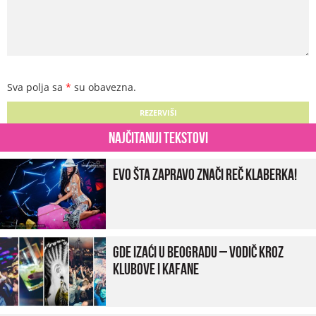
Sva polja sa
*
su obavezna.
Najčitaniji tekstovi
Evo šta zapravo znači reč klaberka!
Gde izaći u Beogradu – vodič kroz
klubove i kafane