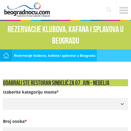
Rezervacije klubova, kafana i splavova u
Beogradu
Rezervacije klubova, kafana i splavova u Beogradu
Odabrali ste Restoran Sinđelić za 07. Jun - NEDELJA
Izaberite kategoriju mesta
*
Broj osoba
*