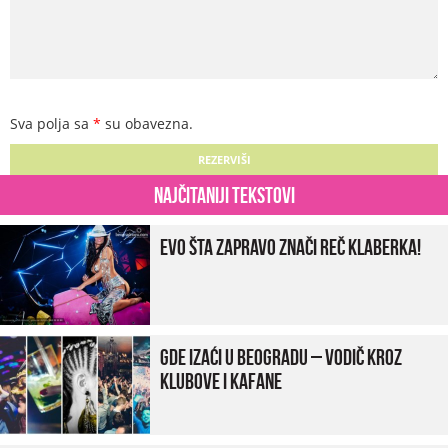
Sva polja sa
*
su obavezna.
Najčitaniji tekstovi
Evo šta zapravo znači reč klaberka!
Gde izaći u Beogradu – vodič kroz
klubove i kafane