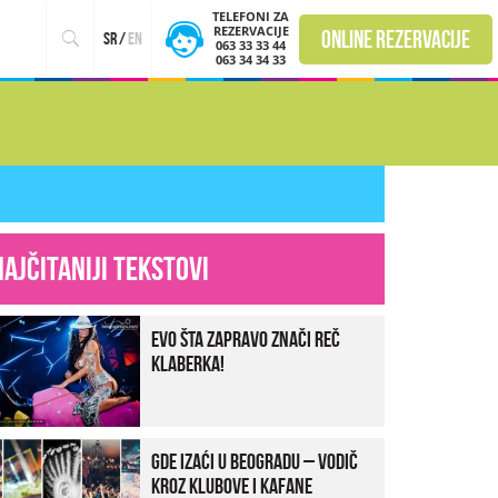
TELEFONI ZA
REZERVACIJE
online rezervacije
sr
/
en
063 33 33 44
063 34 34 33
Najčitaniji tekstovi
Evo šta zapravo znači reč
klaberka!
Gde izaći u Beogradu – vodič
kroz klubove i kafane