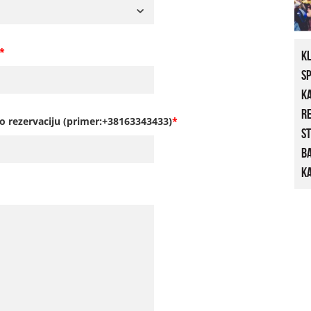
*
K
S
K
R
o rezervaciju (primer:+38163343433)
*
St
B
Ka