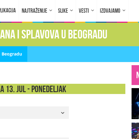
LIKACIJA
NAJTRAŽENIJE
SLIKE
VESTI
IZDVAJAMO
fana i splavova u Beogradu
u Beogradu
a 13. Jul - PONEDELJAK