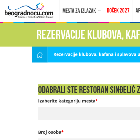
DOČEK 2027
AP
MESTA ZA IZLAZAK
Rezervacije klubova, ka
Rezervacije klubova, kafana i splavova 
Odabrali ste Restoran Sinđelić z
Izaberite kategoriju mesta
*
Broj osoba
*