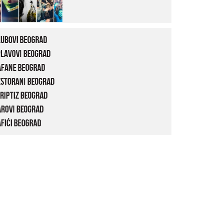
lubovi Beograd
plavovi Beograd
afane Beograd
estorani Beograd
riptiz Beograd
arovi Beograd
fići Beograd