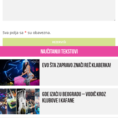
Sva polja sa
*
su obavezna.
Najčitaniji tekstovi
Evo šta zapravo znači reč klaberka!
Gde izaći u Beogradu – vodič kroz
klubove i kafane