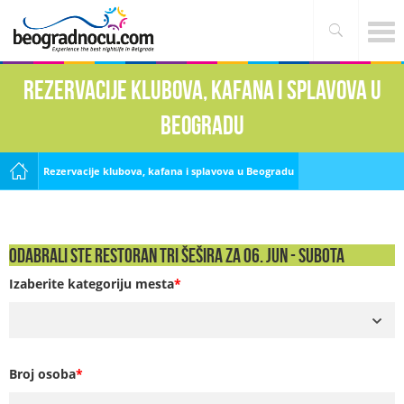
Rezervacije klubova, kafana i splavova u
Beogradu
Rezervacije klubova, kafana i splavova u Beogradu
Odabrali ste Restoran Tri Šešira za 06. Jun - SUBOTA
Izaberite kategoriju mesta
*
Broj osoba
*