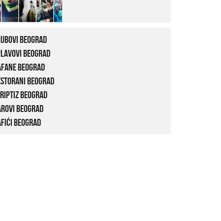
lubovi Beograd
plavovi Beograd
afane Beograd
estorani Beograd
riptiz Beograd
arovi Beograd
fići Beograd