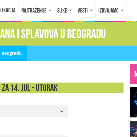
LIKACIJA
NAJTRAŽENIJE
SLIKE
VESTI
IZDVAJAMO
fana i splavova u Beogradu
u Beogradu
 za 14. Jul - UTORAK