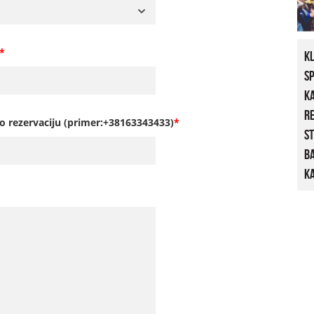
*
K
S
K
R
o rezervaciju (primer:+38163343433)
*
St
B
Ka