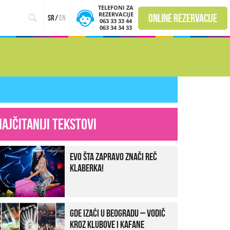
TELEFONI ZA
REZERVACIJE
online rezervacije
sr
/
en
063 33 33 44
063 34 34 33
Najčitaniji tekstovi
Evo šta zapravo znači reč
klaberka!
Gde izaći u Beogradu – vodič
kroz klubove i kafane