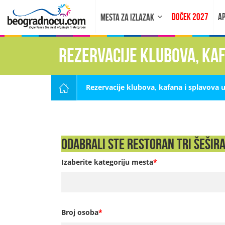
DOČEK 2027
AP
MESTA ZA IZLAZAK
Rezervacije klubova, ka
Rezervacije klubova, kafana i splavova 
Odabrali ste Restoran Tri Šešira
Izaberite kategoriju mesta
*
Broj osoba
*