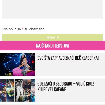
Sva polja sa
*
su obavezna.
Najčitaniji tekstovi
Evo šta zapravo znači reč klaberka!
Gde izaći u Beogradu – vodič kroz
klubove i kafane