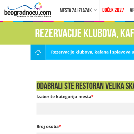
DOČEK 2027
AP
MESTA ZA IZLAZAK
Rezervacije klubova, ka
Rezervacije klubova, kafana i splavova 
Odabrali ste Restoran Velika Ska
Izaberite kategoriju mesta
*
Broj osoba
*