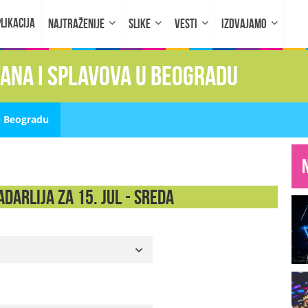
LIKACIJA
NAJTRAŽENIJE
SLIKE
VESTI
IZDVAJAMO
fana i splavova u Beogradu
u Beogradu
darlija za 15. Jul - SREDA