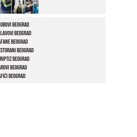
lubovi Beograd
plavovi Beograd
afane Beograd
estorani Beograd
riptiz Beograd
arovi Beograd
fići Beograd