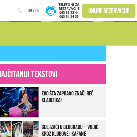
TELEFONI ZA
REZERVACIJE
online rezervacije
sr
/
en
063 33 33 44
063 34 34 33
Najčitaniji tekstovi
Evo šta zapravo znači reč
klaberka!
Gde izaći u Beogradu – vodič
kroz klubove i kafane