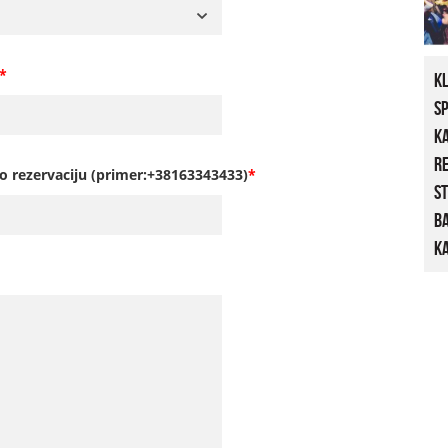
*
K
S
K
R
o rezervaciju (primer:+38163343433)
*
St
B
Ka