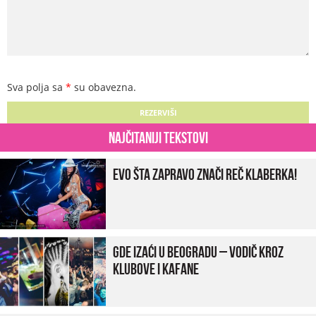
Sva polja sa
*
su obavezna.
Najčitaniji tekstovi
Evo šta zapravo znači reč klaberka!
Gde izaći u Beogradu – vodič kroz
klubove i kafane