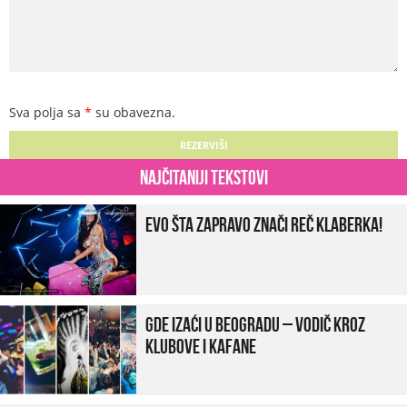
Sva polja sa
*
su obavezna.
Najčitaniji tekstovi
Evo šta zapravo znači reč klaberka!
Gde izaći u Beogradu – vodič kroz
klubove i kafane