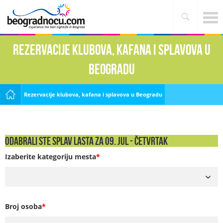
Rezervacije klubova, kafana i splavova u
Beogradu
Rezervacije klubova, kafana i splavova u Beogradu
Odabrali ste Splav Lasta za 09. Jul - ČETVRTAK
Izaberite kategoriju mesta
*
Broj osoba
*