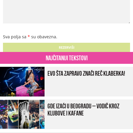
Sva polja sa
*
su obavezna.
Najčitaniji tekstovi
Evo šta zapravo znači reč klaberka!
Gde izaći u Beogradu – vodič kroz
klubove i kafane