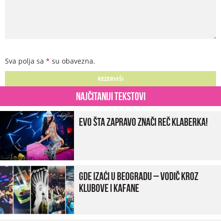
Sva polja sa
*
su obavezna.
Najčitaniji tekstovi
Evo šta zapravo znači reč klaberka!
Gde izaći u Beogradu – vodič kroz
klubove i kafane