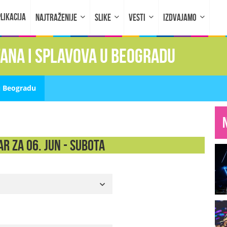
LIKACIJA
NAJTRAŽENIJE
SLIKE
VESTI
IZDVAJAMO
fana i splavova u Beogradu
u Beogradu
r za 06. Jun - SUBOTA