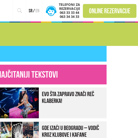
TELEFONI ZA
REZERVACIJE
online rezervacije
sr
/
en
063 33 33 44
063 34 34 33
Najčitaniji tekstovi
Evo šta zapravo znači reč
klaberka!
Gde izaći u Beogradu – vodič
kroz klubove i kafane