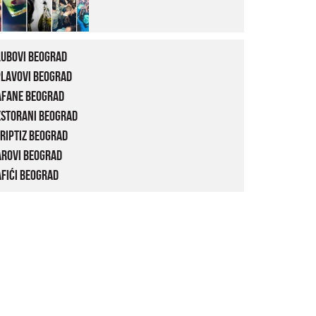
lubovi Beograd
plavovi Beograd
afane Beograd
estorani Beograd
riptiz Beograd
arovi Beograd
fići Beograd