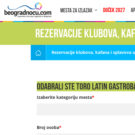
DOČEK 2027
AP
MESTA ZA IZLAZAK
Rezervacije klubova, ka
Rezervacije klubova, kafana i splavova 
Odabrali ste Toro Latin Gastroba
Izaberite kategoriju mesta
*
Broj osoba
*