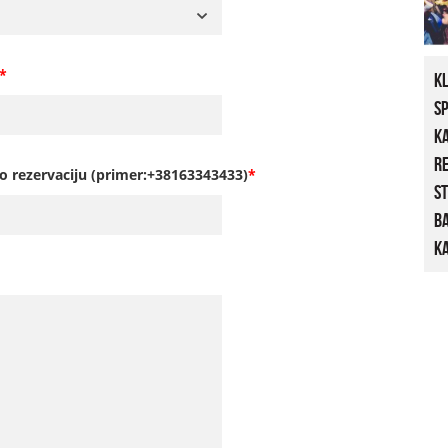
*
K
S
K
R
o rezervaciju (primer:+38163343433)
*
St
B
Ka