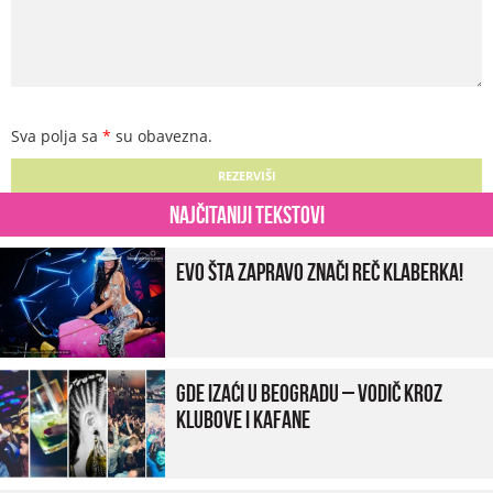
Sva polja sa
*
su obavezna.
Najčitaniji tekstovi
Evo šta zapravo znači reč klaberka!
Gde izaći u Beogradu – vodič kroz
klubove i kafane