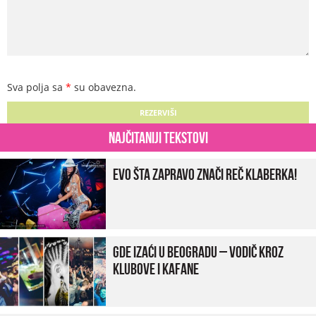
Sva polja sa
*
su obavezna.
Najčitaniji tekstovi
Evo šta zapravo znači reč klaberka!
Gde izaći u Beogradu – vodič kroz
klubove i kafane