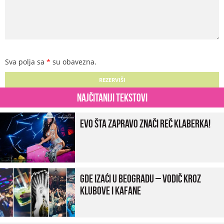
Sva polja sa
*
su obavezna.
Najčitaniji tekstovi
Evo šta zapravo znači reč klaberka!
Gde izaći u Beogradu – vodič kroz
klubove i kafane