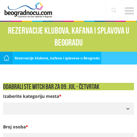
Rezervacije klubova, kafana i splavova u
Beogradu
Rezervacije klubova, kafana i splavova u Beogradu
Odabrali ste Witch Bar za 09. Jul - ČETVRTAK
Izaberite kategoriju mesta
*
Broj osoba
*