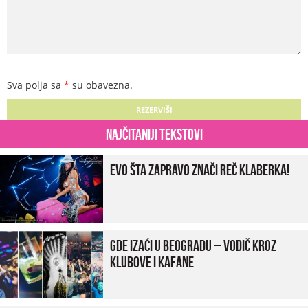
Sva polja sa
*
su obavezna.
Najčitaniji tekstovi
Evo šta zapravo znači reč klaberka!
Gde izaći u Beogradu – vodič kroz
klubove i kafane