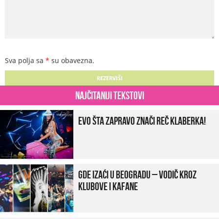
Sva polja sa
*
su obavezna.
Najčitaniji tekstovi
Evo šta zapravo znači reč klaberka!
Gde izaći u Beogradu – vodič kroz
klubove i kafane